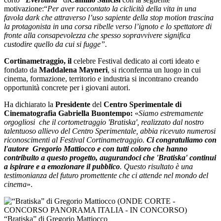
motivazione:“
Per aver raccontato la ciclicità della vita in una
favola dark che attraverso l’uso sapiente della stop motion trascina
la protagonista in una corsa ribelle verso l’ignoto e lo spettatore di
fronte alla consapevolezza che spesso sopravvivere significa
custodire quello da cui si fugge”.
Cortinametraggio, il
celebre Festival dedicato ai corti ideato e
fondato da
Maddalena Mayneri
, si riconferma un luogo in cui
cinema, formazione, territorio e industria si incontrano creando
opportunità concrete per i giovani autori.
Ha dichiarato la
Presidente
del
Centro Sperimentale di
Cinematografia Gabriella Buontempo:
«
Siamo estremamente
orgogliosi che il cortometraggio 'Bratiska', realizzato dal nostro
talentuoso allievo del Centro Sperimentale, abbia ricevuto numerosi
riconoscimenti al Festival Cortinametraggio.
Ci congratuliamo con
l'autore Gregorio Mattiocco e con tutti coloro che hanno
contribuito a questo progetto, augurandoci che 'Bratiska' continui
a ispirare e a emozionare il pubblico
. Questo risultato è una
testimonianza del futuro promettente che ci attende nel mondo del
cinema
».
“Bratiska” di Gregorio Mattiocco