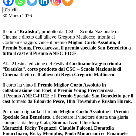
Chiudi
30 Marzo 2026
Il corto “
Bratiska
”, prodotto dal CSC – Scuola Nazionale di
Cinema e diretto dall’allievo Gregorio Mattiocco, trionfa al
Cortinametraggio: vince il premio
Miglior Corto Assoluto, il
Premio Young Frecciarossa, il premio speciale San Benedetto a
tutto il cast e il Premio ANEC-FICE
.
Alla 21esima edizione del Festival
Cortinametraggio trionfa
“Bratiska”, corto prodotto dal CSC – Scuola Nazionale di
Cinema
diretto dall’
allievo di Regia Gregorio Mattiocco
.
Il corto ha vinto il
Premio Miglior Corto Assoluto
in
collaborazione con
Enel
, il
Premio Young Frecciarossa
,
il
Premio ANEC-FICE
e il
Premio Speciale San Benedetto
per il
cast
formato da
Edoardo Pesce
,
Hlib Tovstoluh
e
Ruslan Hurak
.
Per quanto riguarda il Premio
Miglior Corto Assoluto
e il
Premio
Speciale San Benedetto,
a decretare il vincitore è stata una giuria
composta da
Jerry Calà
,
Simona Izzo
,
Christian
Marazziti
,
Ricky Tognazzi
,
Claudio Falconi
,
Donatella
Finocchiaro
,
Ricky Memphis
,
Paola Minaccioni
ed
Emanuele