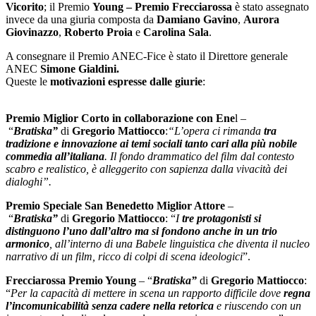
Vicorito
; il Premio
Young – Premio Frecciarossa
è stato assegnato
invece da una giuria composta da
Damiano Gavino
,
Aurora
Giovinazzo
,
Roberto Proia
e
Carolina Sala
.
A consegnare il Premio ANEC-Fice è stato il Direttore generale
ANEC
Simone Gialdini.
Queste le
motivazioni
espresse dalle giurie
:
Premio Miglior Corto in collaborazione con Ene
l –
“
Bratiska”
di
Gregorio Mattiocco
:
“L’opera ci rimanda
tra
tradizione e innovazione ai temi sociali tanto cari alla più nobile
commedia all’italiana
. Il fondo drammatico del film dal contesto
scabro e realistico, è alleggerito con sapienza dalla vivacità dei
dialoghi”.
Premio Speciale San Benedetto Miglior Attore
–
“
Bratiska”
di
Gregorio Mattiocco
: “
I
tre protagonisti si
distinguono l’uno dall’altro ma si fondono anche in un trio
armonico
, all’interno di una Babele linguistica che diventa il nucleo
narrativo di un film, ricco di colpi di scena ideologici
”.
Frecciarossa Premio Young
– “
Bratiska”
di
Gregorio Mattiocco
:
“
Per la capacità di mettere in scena un rapporto difficile dove
regna
l’incomunicabilità senza cadere nella retorica
e riuscendo con un