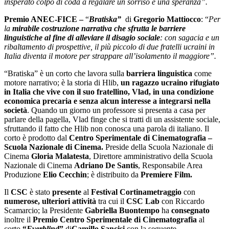
insperato colpo di coda a regalare un sorriso e una speranza”.
Premio ANEC-FICE –
“
Bratiska”
di
Gregorio Mattiocco
: “
Per
la
mirabile costruzione narrativa che sfrutta le barriere
linguistiche al fine di alleviare il disagio sociale
: con sagacia e un
ribaltamento di prospettive, il più piccolo di due fratelli ucraini in
Italia diventa il motore per strappare all’isolamento il maggiore”.
“Bratiska” è un corto che lavora sulla
barriera linguistica
come
motore narrativo; è la storia di Hlib,
un ragazzo ucraino rifugiato
in Italia che vive con il suo fratellino, Vlad, in una condizione
economica precaria e senza alcun interesse a integrarsi nella
società
. Quando un giorno un professore si presenta a casa per
parlare della pagella, Vlad finge che si tratti di un assistente sociale,
sfruttando il fatto che Hlib non conosca una parola di italiano. Il
corto è prodotto dal
Centro Sperimentale di Cinematografia –
Scuola Nazionale di Cinema.
Preside della Scuola Nazionale di
Cinema
Gloria Malatesta
, Direttore amministrativo della Scuola
Nazionale di Cinema
Adriano De Santis
, Responsabile Area
Produzione
Elio Cecchin
; è distribuito da
Premiere Film.
Il
CSC
è stato
presente
al
Festival Cortinametraggio
con
numerose, ulteriori attività
tra cui il
CSC Lab
con Riccardo
Scamarcio; la Presidente
Gabriella Buontempo
ha
consegnato
inoltre il
Premio Centro Sperimentale di Cinematografia
al
corto
“
Everblind
”
di
Camillo Sancisi
con la seguente