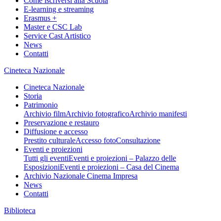
Come iscriversi alla Scuola
E-learning e streaming
Erasmus +
Master e CSC Lab
Service Cast Artistico
News
Contatti
Cineteca Nazionale
Cineteca Nazionale
Storia
Patrimonio
Archivio film
Archivio fotografico
Archivio manifesti
Preservazione e restauro
Diffusione e accesso
Prestito culturale
Accesso foto
Consultazione
Eventi e proiezioni
Tutti gli eventi
Eventi e proiezioni – Palazzo delle
Esposizioni
Eventi e proiezioni – Casa del Cinema
Archivio Nazionale Cinema Impresa
News
Contatti
Biblioteca