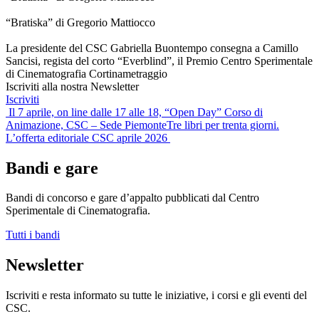
“Bratiska” di Gregorio Mattiocco
La presidente del CSC Gabriella Buontempo consegna a Camillo
Sancisi, regista del corto “Everblind”, il Premio Centro Sperimentale
di Cinematografia Cortinametraggio
Iscriviti alla nostra Newsletter
Iscriviti
Navigazione
Il 7 aprile, on line dalle 17 alle 18, “Open Day” Corso di
Animazione, CSC – Sede Piemonte
Tre libri per trenta giorni.
articoli
L’offerta editoriale CSC aprile 2026
Bandi e gare
Bandi di concorso e gare d’appalto pubblicati dal Centro
Sperimentale di Cinematografia.
Tutti i bandi
Newsletter
Iscriviti e resta informato su tutte le iniziative, i corsi e gli eventi del
CSC.