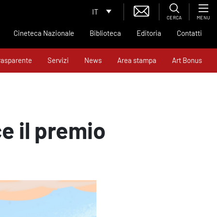
IT
CERCA
MENU
Cineteca Nazionale
Biblioteca
Editoria
Contatti
rasparente
Servizi
News
Area stampa
Art Bonus
ce il premio