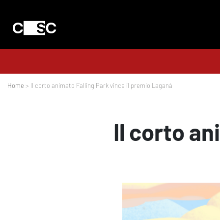
Home
> Il corto animato Falling Park vince il premio Laganà
Il corto an