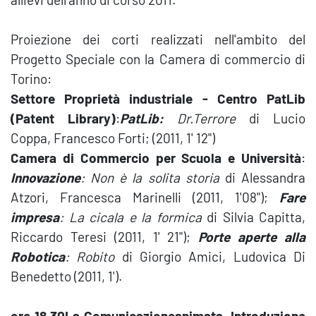
Proiezione dei corti realizzati nell'ambito del
Progetto Speciale con la Camera di commercio di
Torino:
Settore Proprietà industriale - Centro PatLib
(Patent Library)
:
PatLib:
Dr.Terrore
di Lucio
Coppa, Francesco Forti; (
2011, 1' 12")
Camera di Commercio
per Scuola e Università
:
Innovazione
: Non è la solita storia
di Alessandra
Atzori, Francesca Marinelli (
2011, 1'08");
Fare
impresa
: La cicala e la formica
di Silvia Capitta,
Riccardo Teresi (2011, 1' 21");
Porte aperte alla
Robotica
: Robito
di Giorgio Amici, Ludovica Di
Benedetto (2011, 1').
ore 18,30
La Comunicazione
animata. Introduzione