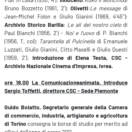
Bruno Bozzetto (1961, 2');
Olivetti
:
Le message
di
Jean-Michel Folon e Giulio Gianini (1969, 4'45'');
Archivio Storico
Barilla
:
Le ali del nostro cielo
di
Paul Bianchi (1956, 2') -
Noi e l'uovo
di P. Bianchi
(1956, 1', col);
Tarantella di Pulcinella
di Emanuele
Luzzati, Giulio Gianini, Citto Maselli e Giulio Questi
(1959, 2').
Introduzione di Elena Testa,
CSC -
Archivio Nazionale Cinema d'Impresa, Ivrea.
ore 18,00
La Comunicazione
animata. Introduce
Sergio Toffetti, direttore CSC - Sede Piemonte
Guido Bolatto, Segretario generale della
Camera
di commercio, industria, artigianato e agricoltura
di Torino
consegna le borse di studio per merito ad
allievi dell'anno di corso 2011.