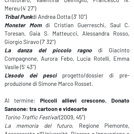
Mereu (4' 27")
Tribal Punk
di Andrea Dotta (3' 10")
Monster Mom
di Cristian Guerreschi, Saul C.
Toresan, Gaia S. Matteucci, Alessandra Rosso,
Giorgio Siravo (7' 32")
La danza del piccolo ragno
di Giacinto
Compagnone, Aurora Febo, Lucia Rotelli, Emma
Vasile (5' 43")
L'esodo dei pesci
progetto/dossier di pre-
produzione di Simone Marco Rosset.
Al termine:
Piccoli allievi crescono.
Donato
Sansone: tra cartoon e videoarte
Torino Traffic Festival
(2009, 45")
La memoria del futuro,
Regione Piemonte,
Assessorato all'Università, Ricerca e Innovazione e