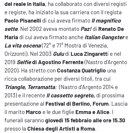
del reale in Italia
, ha collaborato con diversi registi
e registe, ha iniziato la sua carriera con il regista
Paolo Pisanelli
di cui aveva firmato
Il magnifico
sette
. Nel 2002 aveva montato
Paz!
di
Renato De
Maria
di cui aveva firmato anche
Italian Gangster
e
La vita oscena
(72° e 71° Mostra di Venezia,
Orizzonti). Nel 2003
Gulu
di
Luca Zingarett
i e nel
2019
Selfie
di Agostino Ferrente
(Nastro d’Argento
2020). Ha stretto con
Costanza Quatriglio
una
ricca collaborazione per diversi titoli, tra cui
Triangle
,
Terramatta
;
(Nastro d’Argento 2014 e
2013) e il recente
Il cassetto segreto
,
di prossima
presentazione al
Festival di Berlino, Forum
. Lascia
il marito
Marco
e le due figlie
Emma e Alice
. I
funerali saranno
giovedì 15 febbraio alle ore 15.30
presso la
Chiesa degli Artisti a Roma
.