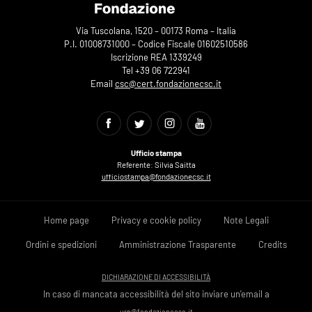
Via Tuscolana, 1520 – 00173 Roma – Italia
P.I. 01008731000 – Codice Fiscale 01602510586
Iscrizione REA 1339249
Tel +39 06 722941
Email
csc@cert.fondazionecsc.it
Ufficio stampa
Referente: Silvia Saitta
ufficiostampa@fondazionecsc.it
Home page
Privacy e cookie policy
Note Legali
Ordini e spedizioni
Amministrazione Trasparente
Credits
DICHIARAZIONE DI ACCESSIBILITÀ
In caso di mancata accessibilità del sito inviare un'email a
urp@fondazionecsc.it