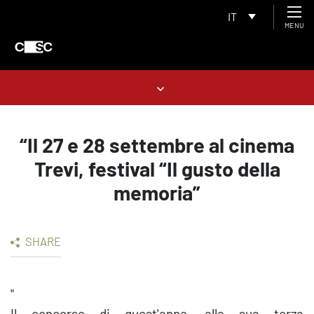
IT
MENU
“Il 27 e 28 settembre al cinema
Trevi, festival “Il gusto della
memoria”
SHARE
"
Il concorso di quest'anno, alla sua terza