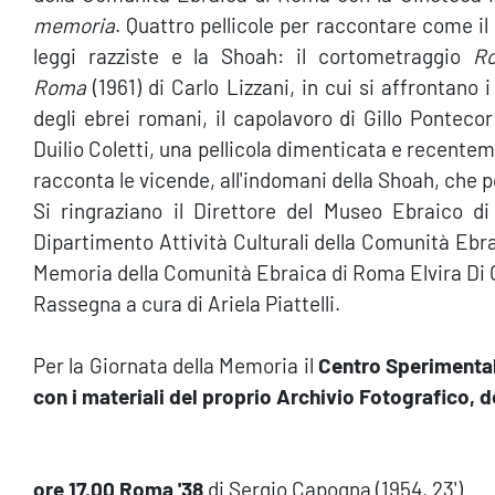
memoria
. Quattro pellicole per raccontare come il
leggi razziste e la Shoah: il cortometraggio
Ro
Roma
(1961) di Carlo Lizzani, in cui si affrontano 
degli ebrei romani, il capolavoro di Gillo Ponteco
Duilio Coletti, una pellicola dimenticata e recente
racconta le vicende, all'indomani della Shoah, che po
Si ringraziano il Direttore del Museo Ebraico d
Dipartimento Attività Culturali della Comunità Ebra
Memoria della Comunità Ebraica di Roma Elvira Di 
Rassegna a cura di Ariela Piattelli.
Per la Giornata della Memoria il
Centro Sperimental
con i materiali del proprio Archivio Fotografico, 
ore 17.00 Roma '38
di Sergio Capogna (1954, 23')