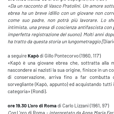
«Da un racconto di Vasco Pratolini. Un amore sotto
ebrea ha un breve idillio con un giovane non corr
come suo padre, non potrà più lavorare. Lo sh
intimista, una presa di coscienza antifascista con pi
imperfetta registrazione del suono). Molti anni do
ha tratto da questa storia un lungometraggio [
Diari
a seguire
Kapò
di Gillo Pontecorvo (1960, 117')
«Kapò è una giovane ebrea che, sottratta alla m
nascondere ai nazisti la sua origine, finisce in un
di conservazione, arriva fino a far combutta c
sorvegliante (Kapò, appunto) ed acquistando tutti i 
categoria» (Rondi).
ore 19.30 L'oro di Roma
di Carlo Lizzani (1961, 97')
Con
L'oro di Roma
- interpretato da Anna Maria Fer