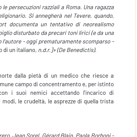
 le persecuzioni razziali a Roma. Una ragazza
eligionario. Si annegherà nel Tevere, quando,
ort documenta un tentativo di neorealismo
glio disturbato da precari toni lirici (e da una
po l'autore - oggi prematuramente scomparso -
o di un italiano
, n.d.r.]» (De Benedictis).
orte dalla pietà di un medico che riesce a
 comune campo di concentramento e, per istinto
on i suoi nemici accettando l'incarico di
modi, le crudeltà, le asprezze di quella trista
rero, Jean Sorel, Gérard Blain, Paola Borboni -