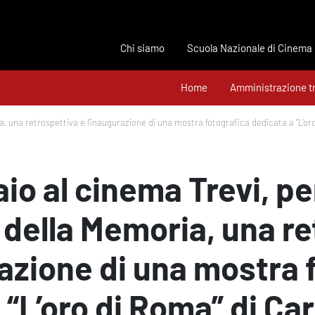
Chi siamo
Scuola Nazionale di Cinema
Home
Amministrazione t
a, una retrospettiva e l’inaugurazione di una mostra fotografica dedicata a “L’oro
aio al cinema Trevi, p
 della Memoria, una r
razione di una mostra 
“L’oro di Roma” di Car