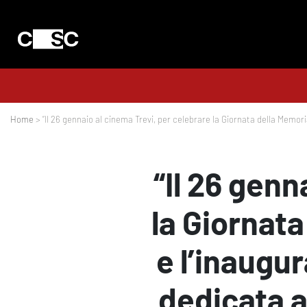
Home
> “Il 26 gennaio al cinema Trevi, per celebrare la Giornata della Memori
“Il 26 genn
la Giornata
e l’inaugu
dedicata a 