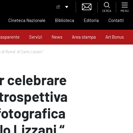
IT
CERCA
MENU
Cineteca Nazionale
Biblioteca
Editoria
Contatti
rasparente
Servizi
News
Area stampa
Art Bonus
 di Roma” di Carlo Lizzani “
er celebrare
etrospettiva
fotografica
lo Lizzani “