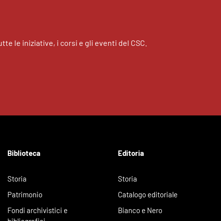
tte le iniziative, i corsi e gli eventi del CSC.
Biblioteca
Editoria
Storia
Storia
Patrimonio
Catalogo editoriale
Fondi archivistici e
Bianco e Nero
bibliografici