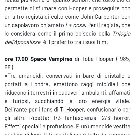
permette di sfumare con Hooper e proseguire con
un altro regista di culto come John Carpenter con
un capolavoro chiamato
La cosa
. Per il regista, che
lo considera come il primo episodio della
Trilogia
dell'Apocalisse
, è il preferito tra i suoi film.
ore 17.00 Space Vampires
di Tobe Hooper (1985,
98')
«Tre umanoidi, conservati in bare di cristallo e
portati a Londra, emettono raggi micidiali che
riducono i terrestri in cadaveri ambulanti, affamati
e furiosi, succhiando la loro energia vitale.
Delirante per i fans di T. Hooper, confusionario per
gli altri. Ricetta: 1/3 fantascienza, 2/3 horror.
Effetti speciali a profusione. E un'umanoide vestita
di chiar di luna. Il titolo italiano è tolto dal romanzo