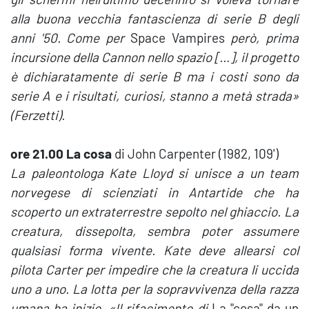
alla buona vecchia fantascienza di serie B degli
anni '50. Come per
Space Vampires
però, prima
incursione della Cannon nello spazio […], il progetto
è dichiaratamente di serie B ma i costi sono da
serie A e i risultati, curiosi, stanno a metà strada»
(Ferzetti).
ore 21.00 La cosa
di John Carpenter (1982, 109')
La paleontologa Kate Lloyd si unisce a un team
norvegese di scienziati in Antartide che ha
scoperto un extraterrestre sepolto nel ghiaccio. La
creatura, dissepolta, sembra poter assumere
qualsiasi forma vivente. Kate deve allearsi col
pilota Carter per impedire che la creatura li uccida
uno a uno. La lotta per la sopravvivenza della razza
umana ha inizio. «Il rifacimento di
La "cosa" da un