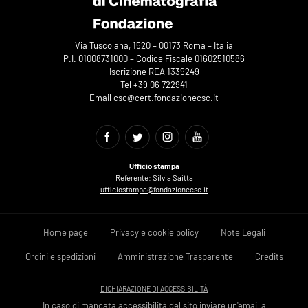
Via Tuscolana, 1520 – 00173 Roma – Italia
P.I. 01008731000 – Codice Fiscale 01602510586
Iscrizione REA 1339249
Tel +39 06 722941
Email
csc@cert.fondazionecsc.it
Ufficio stampa
Referente: Silvia Saitta
ufficiostampa@fondazionecsc.it
Home page
Privacy e cookie policy
Note Legali
Ordini e spedizioni
Amministrazione Trasparente
Credits
DICHIARAZIONE DI ACCESSIBILITÀ
In caso di mancata accessibilità del sito inviare un'email a