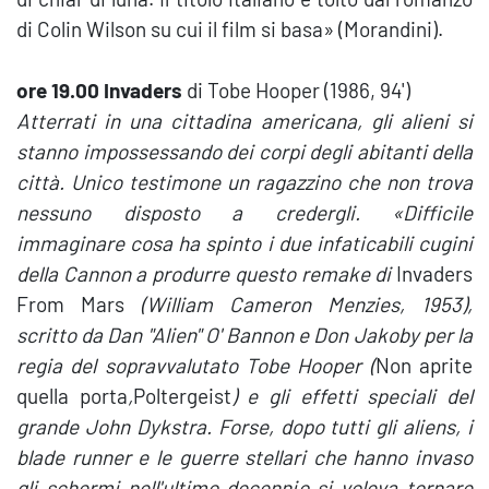
di Colin Wilson su cui il film si basa» (Morandini).
ore 19.00 Invaders
di Tobe Hooper (1986, 94')
Atterrati in una cittadina americana, gli alieni si
stanno impossessando dei corpi degli abitanti della
città. Unico testimone un ragazzino che non trova
nessuno disposto a credergli. «Difficile
immaginare cosa ha spinto i due infaticabili cugini
della Cannon a produrre questo remake di
Invaders
From Mars
(William Cameron Menzies, 1953),
scritto da Dan "Alien" O' Bannon e Don Jakoby per la
regia del sopravvalutato Tobe Hooper (
Non aprite
quella porta
,
Poltergeist
) e gli effetti speciali del
grande John Dykstra. Forse, dopo tutti gli aliens, i
blade runner e le guerre stellari che hanno invaso
gli schermi nell'ultimo decennio si voleva tornare