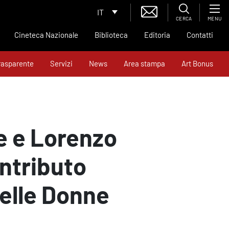
IT
CERCA
MENU
Cineteca Nazionale
Biblioteca
Editoria
Contatti
rasparente
Servizi
News
Area stampa
Art Bonus
le e Lorenzo
ontributo
elle Donne