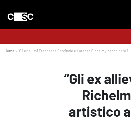
Home
> “Gli ex allievi Francesca Cardinale e Lorenzo Richelmy hanno dato il lo
“Gli ex all
Richelmy
artistico 