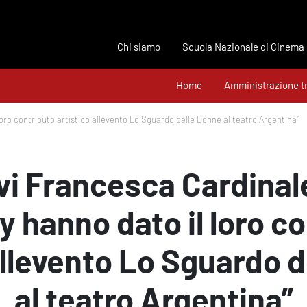
Chi siamo
Scuola Nazionale di Cinema
Home
Amministrazione t
ro contributo artistico allevento Lo Sguardo delle Donne al teatro Argentina”
ievi Francesca Cardina
 hanno dato il loro c
allevento Lo Sguardo d
al teatro Argentina”