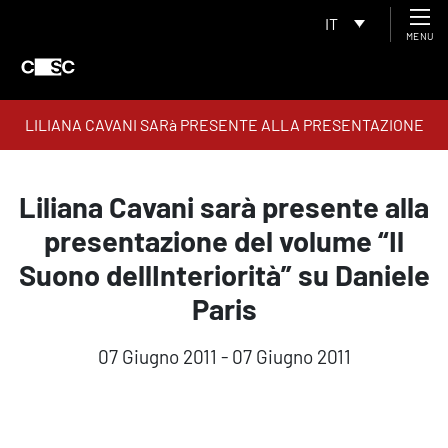
IT
MENU
LILIANA CAVANI SARà PRESENTE ALLA PRESENTAZIONE
DEL VOLUME “IL SUONO DELLINTERIORITà” SU DANIELE
PARIS
Liliana Cavani sarà presente alla
presentazione del volume “Il
Suono dellInteriorità” su Daniele
Paris
07 Giugno 2011 - 07 Giugno 2011