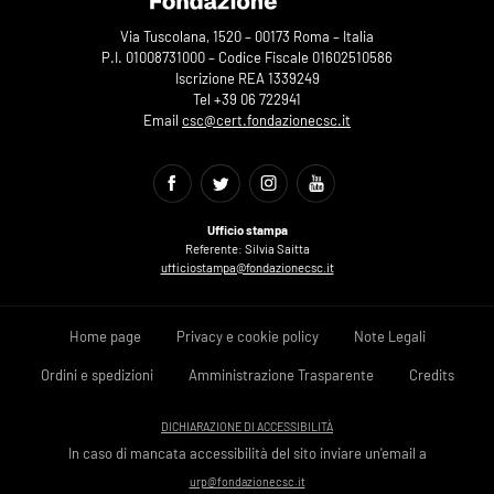
Via Tuscolana, 1520 – 00173 Roma – Italia
P.I. 01008731000 – Codice Fiscale 01602510586
Iscrizione REA 1339249
Tel +39 06 722941
Email
csc@cert.fondazionecsc.it
Ufficio stampa
Referente: Silvia Saitta
ufficiostampa@fondazionecsc.it
Home page
Privacy e cookie policy
Note Legali
Ordini e spedizioni
Amministrazione Trasparente
Credits
DICHIARAZIONE DI ACCESSIBILITÀ
In caso di mancata accessibilità del sito inviare un'email a
urp@fondazionecsc.it