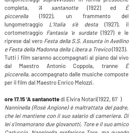
completa,
‘A santanotte
(1922) ed
È
piccerella
(1922), un frammento del
lungometraggio
L’Italia s’è desta
(1927), il
cortometraggio
Fantasia ‘e surdate
(1927) e le
riprese dal vero
Festa della S.S. Assunta in Avellino
e Festa della Madonna della Libera a Trevico
(1923).
Tutti i film saranno accompagnati al piano dal vivo
dal Maestro Antonio Coppola, tranne
È
piccerella,
accompagnato dalle musiche composte
per il film dal Maestro Enrico Melozzi.
ore 17.15 ‘A santanotte
di Elvira Notari(1922, 61′)
Nanninella (Rosé Angione) è maltrattata del padre,
che lei mantiene con il suo salario di cameriera. Di
lei s’innamorano due giovanotti, Tore e il suo amico
Carluccio. Nanninella preferisce Tore, ma quando