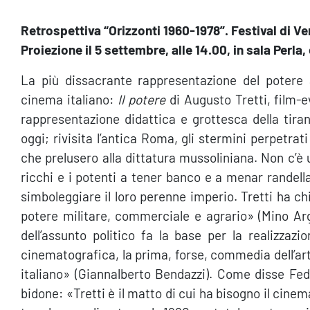
Retrospettiva “Orizzonti 1960-1978”. Festival di Ve
Proiezione il 5 settembre, alle 14.00, in sala Perla, c
La più dissacrante rappresentazione del potere a
cinema italiano:
Il potere
di Augusto Tretti, film-
rappresentazione didattica e grottesca della tirann
oggi; rivisita l’antica Roma, gli stermini perpetrat
che prelusero alla dittatura mussoliniana. Non c’è 
ricchi e i potenti a tener banco e a menar randella
simboleggiare il loro perenne imperio. Tretti ha chi
potere militare, commerciale e agrario» (Mino Arge
dell’assunto politico fa la base per la realizzazi
cinematografica, la prima, forse, commedia dell’art
italiano» (Giannalberto Bendazzi). Come disse Feder
bidone: «Tretti è il matto di cui ha bisogno il cine