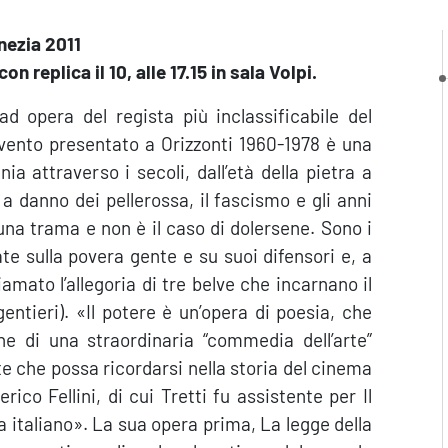
nezia 2011
on replica il 10, alle 17.15 in sala Volpi.
d opera del regista più inclassificabile del
evento presentato a
Orizzonti 1960-1978
è una
ia attraverso i secoli, dall’età della pietra a
i a danno dei pellerossa, il fascismo e gli anni
una trama e non è il caso di dolersene. Sono i
te sulla povera gente e su suoi difensori e, a
amato l’allegoria di tre belve che incarnano il
ntieri). «Il potere è un’opera di poesia, che
one di una straordinaria “commedia dell’arte”
e che possa ricordarsi nella storia del cinema
ico Fellini, di cui Tretti fu assistente per Il
ma italiano». La sua opera prima, La legge della