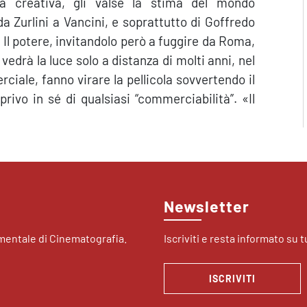
ia creativa, gli valse la stima del mondo
 Zurlini a Vancini, e soprattutto di Goffredo
 Il potere, invitandolo però a fuggire da Roma,
 vedrà la luce solo a distanza di molti anni, nel
ciale, fanno virare la pellicola sovvertendo il
rivo in sé di qualsiasi “commerciabilità”. «Il
Newsletter
imentale di Cinematografia.
Iscriviti e resta informato su tu
ISCRIVITI