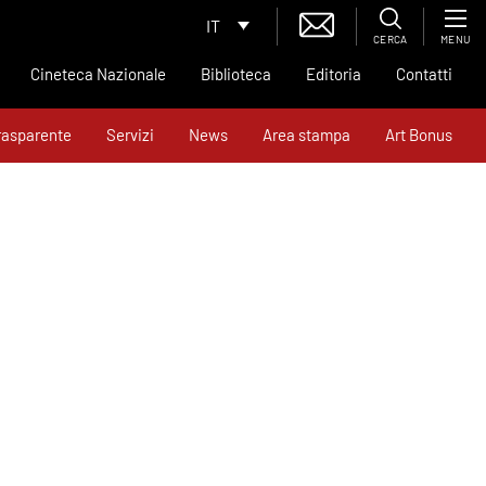
IT
CERCA
MENU
Cineteca Nazionale
Biblioteca
Editoria
Contatti
rasparente
Servizi
News
Area stampa
Art Bonus