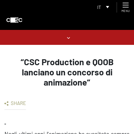
IT
MENU
“CSC Production e QOOB
lanciano un concorso di
animazione”
SHARE
"
Negli ultimi anni l'animazione ha suscitato sempre