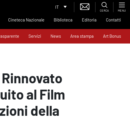
IT
CERCA
MENU
Cineteca Nazionale
Biblioteca
Editoria
Contatti
rasparente
Servizi
News
Area stampa
Art Bonus
. Rinnovato
ito al Film
zioni della