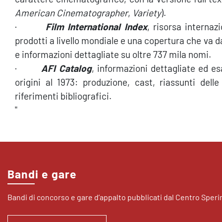
American Cinematographer
,
Variety
).
·
Film International Index
, risorsa internaz
prodotti a livello mondiale e una copertura che va d
e informazioni dettagliate su oltre 737 mila nomi.
·
AFI Catalog
, informazioni dettagliate ed e
origini al 1973: produzione, cast, riassunti del
riferimenti bibliografici.
"
Bandi e gare
Bandi di concorso e gare d’appalto pubblicati dal Centro Sper