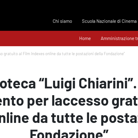
Chi siamo
Scuola Nazionale di Cinema
Home
Amministrazione t
o gratuito al Film Indexes online da tutte le postazioni della Fondazione”
oteca “Luigi Chiarini”
to per laccesso gratu
line da tutte le posta
Fondazione”