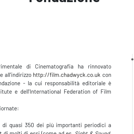
erimentale di Cinematografia ha rinnovato
e all'indirizzo
http://film.chadwyck.co.uk
con
dazione - la cui responsabilità editoriale è
titute e dell'International Federation of Film
iornate:
 di quasi 350 dei più importanti periodici a
t di molti di essi (come ad es.
Sight & Sound
,