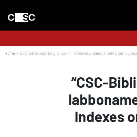
Home
> “CSC-Biblioteca “Luigi Chiarini”. Rinnovato labbonamento per laccess
“CSC-Bibli
labbonamen
Indexes on