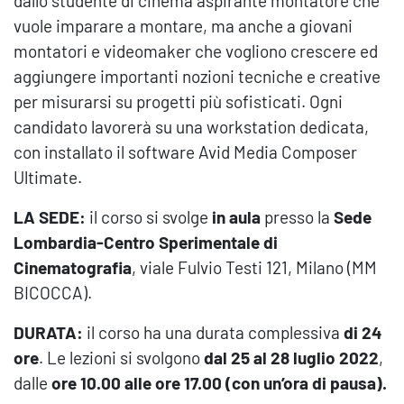
dallo studente di cinema aspirante montatore che
vuole imparare a montare, ma anche a giovani
montatori e videomaker che vogliono crescere ed
aggiungere importanti nozioni tecniche e creative
per misurarsi su progetti più sofisticati. Ogni
candidato lavorerà su una workstation dedicata,
con installato il software Avid Media Composer
Ultimate.
LA SEDE:
il corso si svolge
in aula
presso la
Sede
Lombardia-Centro Sperimentale di
Cinematografia
, viale Fulvio Testi 121, Milano (MM
BICOCCA).
DURATA:
il corso ha una durata complessiva
di 24
ore
. Le lezioni si svolgono
dal 25 al 28 luglio 2022
,
dalle
ore 10.00 alle ore 17.00 (con un’ora di pausa)
.