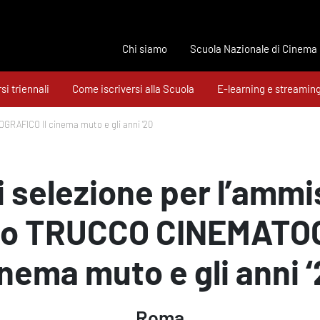
Chi siamo
Scuola Nazionale di Cinema
si triennali
Come iscriversi alla Scuola
E-learning e streamin
GRAFICO Il cinema muto e gli anni ‘20
 selezione per l’ammi
rio TRUCCO CINEMATOG
nema muto e gli anni 
Roma