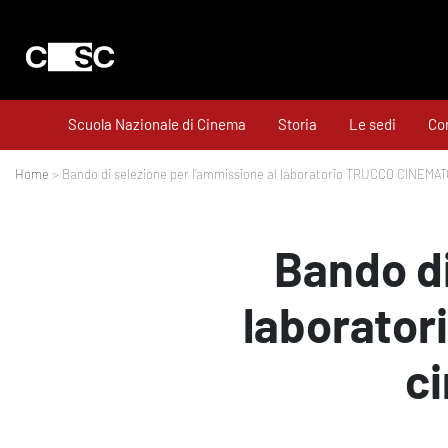
Scuola Nazionale di Cinema
Storia
Le sedi
Cor
Home
> Bando di selezione per l’ammissione al laboratorio TRUCCO CINEMATO
Bando di
laborato
ci