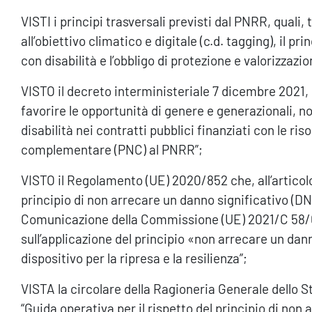
VISTI i principi trasversali previsti dal PNRR, quali, tr
all’obiettivo climatico e digitale (c.d. tagging), il pri
con disabilità e l’obbligo di protezione e valorizzazio
VISTO il decreto interministeriale 7 dicembre 2021, 
favorire le opportunità di genere e generazionali, n
disabilità nei contratti pubblici finanziati con le ri
complementare (PNC) al PNRR”;
VISTO il Regolamento (UE) 2020/852 che, all’articolo 1
principio di non arrecare un danno significativo (DN
Comunicazione della Commissione (UE) 2021/C 58/0
sull’applicazione del principio «non arrecare un da
dispositivo per la ripresa e la resilienza”;
VISTA la circolare della Ragioneria Generale dello 
“Guida operativa per il rispetto del principio di non