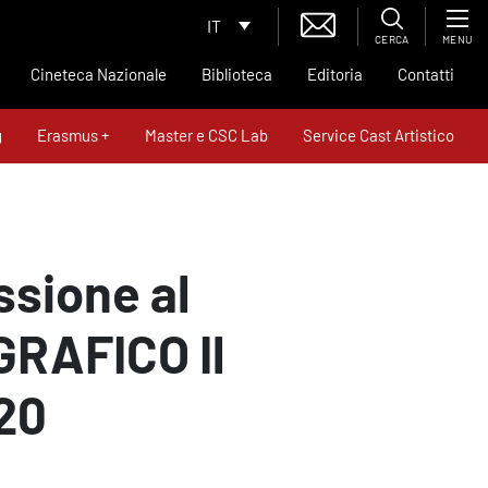
IT
CERCA
MENU
Cineteca Nazionale
Biblioteca
Editoria
Contatti
g
Erasmus +
Master e CSC Lab
Service Cast Artistico
News
Contatti
ssione al
RAFICO Il
‘20