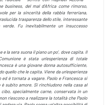
ome business, del mal d'Africa come rimorso,
le per la sincerità della rabbia ferreriana,
raslucida trasparenza dello stile, interessante
de verde. Fu inevitabilmente un insuccesso
e la sera suona il piano un po', dove capita. Il
omunione è stata un'esperienza di totale
rancesca è una giovane donna autosufficiente,
o quello che le capita. Viene da un'esperienza
o ed è tornata a vagare. Paolo e Francesca si
o è subito amore. Si rinchiudono nella casa al
 cibo, specialmente carne, conservata in un
i non riescono a realizzare la totalità che Paolo
 andare via. Paolo sogna un'altra possibilità di