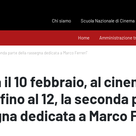
Chi siamo
Scuola Nazionale di Cinema
Home
Amministrazione t
econda parte della rassegna dedicata a Marco Ferreri”
il 10 febbraio, al cine
ino al 12, la seconda 
na dedicata a Marco F