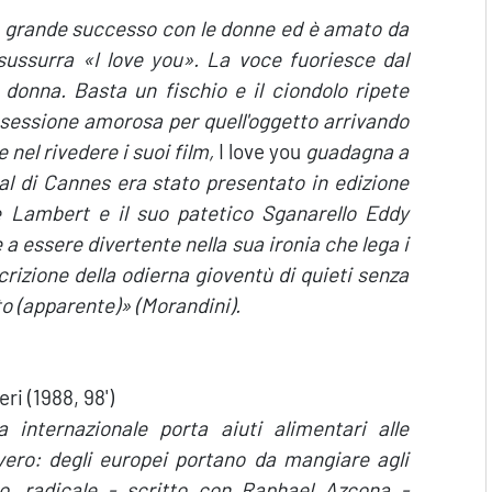
un grande successo con le donne ed è amato da
sussurra «I love you». La voce fuoriesce dal
 donna. Basta un fischio e il ciondolo ripete
ossessione amorosa per quell'oggetto arrivando
el rivedere i suoi film,
I love you
guadagna a
val di Cannes era stato presentato in edizione
e Lambert e il suo patetico Sganarello Eddy
ce a essere divertente nella sua ironia che lega i
rizione della odierna gioventù di quieti senza
o (apparente)» (Morandini).
ri (1988, 98')
internazionale porta aiuti alimentari alle
vero: degli europei portano da mangiare agli
mo, radicale - scritto con Raphael Azcona -