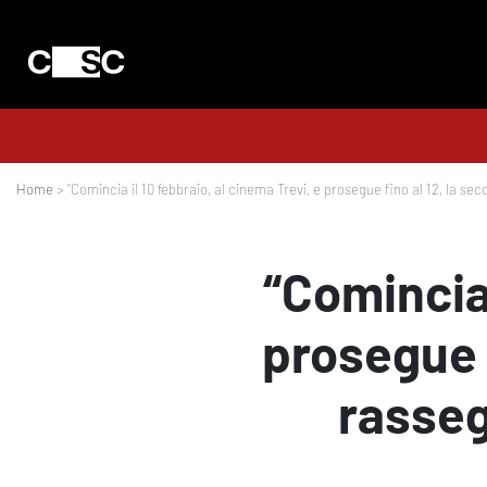
Home
> “Comincia il 10 febbraio, al cinema Trevi, e prosegue fino al 12, la s
“Comincia 
prosegue f
rasseg