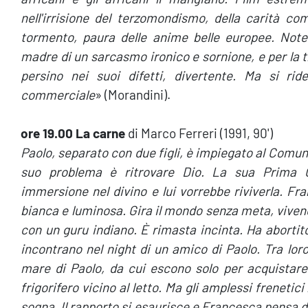
nell'irrisione del terzomondismo, della carità c
tormento, paura delle anime belle europee. Notevo
madre di un sarcasmo ironico e sornione, e per la t
persino nei suoi difetti, divertente. Ma si ri
commerciale
» (Morandini).
ore 19.00 La carne
di Marco Ferreri (1991, 90')
Paolo, separato con due figli, è impiegato al Comune 
suo problema è ritrovare Dio. La sua Prima C
immersione nel divino e lui vorrebbe riviverla. F
bianca e luminosa. Gira il mondo senza meta, vivend
con un guru indiano. È rimasta incinta. Ha abortit
incontrano nel night di un amico di Paolo. Tra lor
mare di Paolo, da cui escono solo per acquistare
frigorifero vicino al letto. Ma gli amplessi frenetic
sogna. Il rapporto si esaurisce e Francesca pensa di