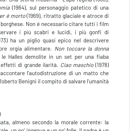
mmia
(1964), sul personaggio patetico di una
ger è morto
(1969), ritratto glaciale e atroce di
borghese. Non è necessario citare tutti i film
ervare i più scabri e lucidi, i più gonfi di
73) ha un piglio quasi epico nel descrivere
ubre orgia alimentare.
Non toccare la donna
le Halles demolite in un set per una fiaba
effetti di grande ilarità.
Ciao maschio
(1978)
accontare l'autodistruzione di un matto che
 Roberto Benigni il compito di salvare l'umanità
)
sata, almeno secondo la morale corrente: la
, un po' ingenua e un po' folle. Il padre è un