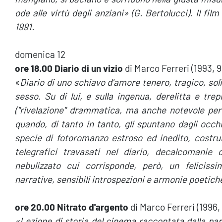
ode alle virtù degli anziani» (G. Bertolucci). Il film
1991.
domenica 12
ore 18.00 Diario di un vizio
di Marco Ferreri (1993, 9
«
Diario di uno schiavo d'amore tenero, tragico, soli
sesso. Su di lui, e sulla ingenua, derelitta e tr
("rivelazione" drammatica, ma anche notevole per
quando, di tanto in tanto, gli spuntano dagli occh
specie di fotoromanzo estroso ed inedito, costru
telegrafici travasati nel diario, decalcomanie
nebulizzato cui corrisponde, però, un feliciss
narrative, sensibili introspezioni e armonie poetich
ore 20.00 Nitrato d'argento
di Marco Ferreri (1996, 
«Lezione di storia del cinema raccontata dalla part