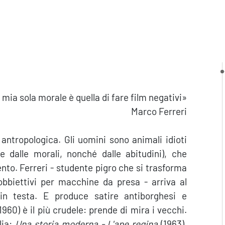
 mia sola morale è quella di fare film negativi»
Marco Ferreri
antropologica. Gli uomini sono animali idioti
i e dalle morali, nonché dalle abitudini), che
nto. Ferreri - studente pigro che si trasforma
 obbiettivi per macchine da presa - arriva al
in testa. E produce satire antiborghesi e
1960) è il più crudele: prende di mira i vecchi.
lia:
Una storia moderna - L'ape regina
(1963),