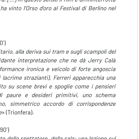
 ha vinto l'Orso d'oro al Festival di Berlino nel
0')
tario, alla deriva sui tram e sugli scampoli del
epidante interpretazione che ne dà Jerry Calà
formance ironica e veicolo di forte angoscia
i lacrime strazianti), Ferreri apparecchia una
ito su scene brevi e spoglie come i pensieri
 di paure e desideri primitivi, uno schema
imo, simmetrico accordo di corrispondenze
e
» (Trionfera).
90')
e dello spettatore, della sala: una lezione sul