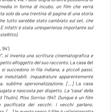
edia in forma di incubo, un film che verrà
a solo da una trentina di pagine di una storia
 che tutto sarebbe stato cambiato sul set, che
 infatti è stata un'esperienza importante sul
tellitto).
 94')
, si inventa una scrittura cinematografica e
tto all'oggetto del suo racconto.
La casa del
 si succedono in fila indiana, a piccoli passi,
e ineluttabili, inquadrature apparentemente
a, sublime spersonalizzazione. […]
La casa
fugata e nascosta per dispetto. La "casa" della
id Thulin), Miss Sorriso 1947. Dunque è un film
ella pacificata dei vecchi: i vecchi parlano,
. […] In questo senso il film è un'ininterrotta