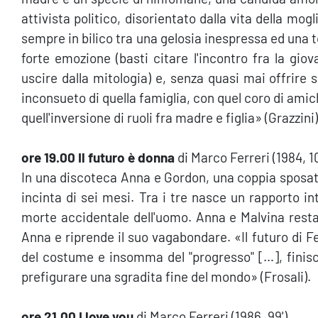
attivista politico, disorientato dalla vita della mo
sempre in bilico tra una gelosia inespressa ed una t
forte emozione (basti citare l'incontro fra la gi
uscire dalla mitologia) e, senza quasi mai offrire
inconsueto di quella famiglia, con quel coro di amich
quell'inversione di ruoli fra madre e figlia» (Grazzini)
ore 19.00 Il futuro è donna
di Marco Ferreri (1984, 10
In una discoteca Anna e Gordon, una coppia sposata
incinta di sei mesi. Tra i tre nasce un rapporto i
morte accidentale dell'uomo. Anna e Malvina restano
Anna e riprende il suo vagabondare. «Il futuro di F
del costume e insomma del "progresso" […], finis
prefigurare una sgradita fine del mondo» (Frosali).
ore 21.00 I love you
di Marco Ferreri (1986, 99')