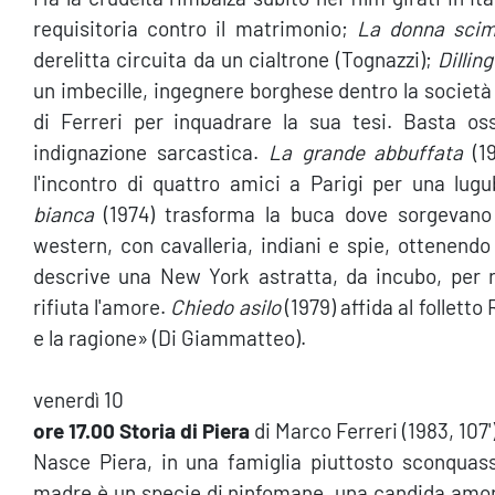
requisitoria contro il matrimonio;
La donna
sci
derelitta circuita da un cialtrone (Tognazzi);
Dillin
un imbecille, ingegnere borghese dentro la società 
di Ferreri per inquadrare la sua tesi. Basta oss
indignazione sarcastica.
La grande abbuffata
(19
l'incontro di quattro amici a Parigi per una lug
bianca
(1974) trasforma la buca dove sorgevano 
western, con cavalleria, indiani e spie, ottenendo 
descrive una New York astratta, da incubo, per r
rifiuta l'amore.
Chiedo asilo
(1979) affida al folletto
e la ragione» (Di Giammatteo).
venerdì 10
ore 17.00 Storia di Piera
di Marco Ferreri (1983, 107'
Nasce Piera, in una famiglia piuttosto sconquas
madre è un specie di ninfomane, una candida amorale