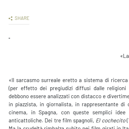
SHARE
"
«La
«Il sarcasmo surreale eretto a sistema di ricerca 
(per effetto dei pregiudizi diffusi dalle religion
debbono essere analizzati con distacco e divertime
in piazzista, in giornalista, in rappresentante di
cinema, in Spagna, con queste semplici idee 
anticattoliche. Dei tre film spagnoli,
El cochecito
(
Ma la crudeltà rimbalza subito nei film girati in Ita