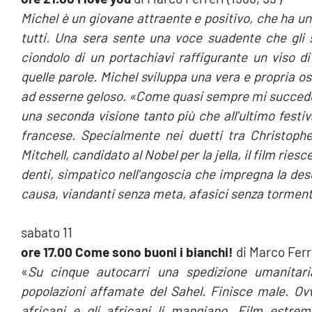
Michel è un giovane attraente e positivo, che ha 
tutti. Una sera sente una voce suadente che gli 
ciondolo di un portachiavi raffigurante un viso di
quelle parole. Michel sviluppa una vera e propria 
ad esserne geloso. «Come quasi sempre mi succede n
una seconda visione tanto più che all'ultimo festi
francese. Specialmente nei duetti tra Christoph
Mitchell, candidato al Nobel per la jella, il film ries
denti, simpatico nell'angoscia che impregna la desc
causa, viandanti senza meta, afasici senza torment
sabato 11
ore 17.00 Come sono buoni i bianchi!
di Marco Ferre
«
Su cinque autocarri una spedizione umanitaria 
popolazioni affamate del Sahel. Finisce male. Ov
africani e gli africani li mangiano. Film estre