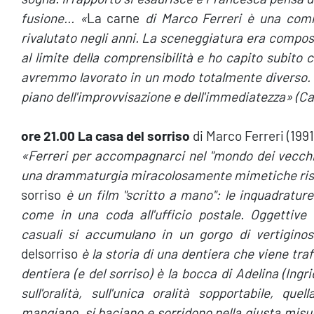
fusione... «
La carne
di Marco Ferreri è una
comm
rivalutato negli anni. La sceneggiatura era compost
al limite della comprensibilità e ho capito subito
avremmo lavorato in un modo totalmente diverso. E
piano dell'improvvisazione e dell'immediatezza» (Cas
ore 21.00 La casa del sorriso
di Marco Ferreri (1991,
«Ferreri per accompagnarci nel "mondo dei vecchi"
una drammaturgia miracolosamente mimetiche rispe
sorriso
è un film "scritto a mano": le inquadrature
come in una coda all'ufficio postale. Oggettive 
casuali si accumulano in un gorgo di vertiginos
delsorriso
è la storia di una dentiera che viene tra
dentiera (e del sorriso) è la bocca di Adelina (Ingr
sull'oralità, sull'unica oralità sopportabile, qu
mangiano, si baciano e sorridono nella giusta misura