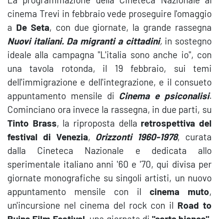
cinema Trevi in febbraio vede proseguire l'omaggio
a
De Seta
, con due giornate, la grande rassegna
Nuovi italiani. Da migranti a cittadini
,
in sostegno
ideale alla campagna "L'italia sono anche io", con
una tavola rotonda, il 19 febbraio, sui temi
dell'immigrazione e dell'integrazione, e il consueto
appuntamento mensile di
Cinema e psiconalisi
.
Cominciano ora invece la rassegna, in due parti, su
Tinto Brass
, la riproposta della
retrospettiva del
festival di Venezia
,
Orizzonti 1960-1978
, curata
dalla Cineteca Nazionale e dedicata allo
sperimentale italiano anni '60 e '70, qui divisa per
giornate monografiche su singoli artisti, un nuovo
appuntamento mensile con il
cinema muto
,
un'incursione nel cinema del rock con il
Road to
Ruins Film Festival
, una giornata di
"carta bianca"
,