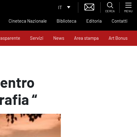
IT
CERCA
MENU
Cineteca Nazionale
Biblioteca
Editoria
Contatti
rasparente
Servizi
News
Area stampa
Art Bonus
Centro
afia “