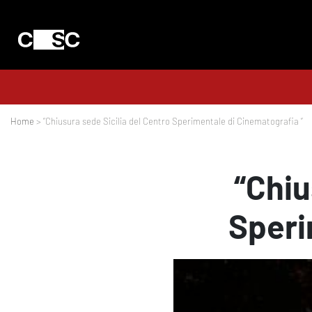
Home
> “Chiusura sede Sicilia del Centro Sperimentale di Cinematografia “
“Chiu
Speri