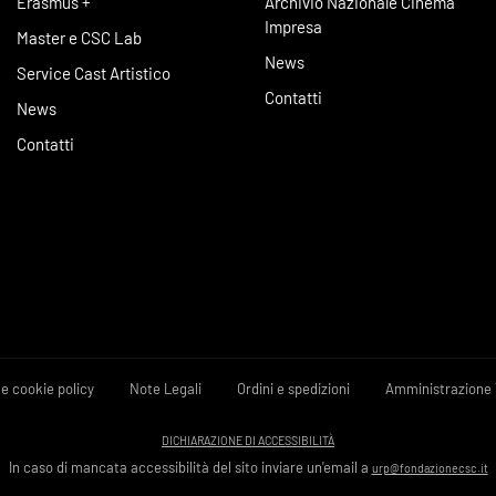
Erasmus +
Archivio Nazionale Cinema
Impresa
Master e CSC Lab
News
Service Cast Artistico
Contatti
News
Contatti
 e cookie policy
Note Legali
Ordini e spedizioni
Amministrazione 
DICHIARAZIONE DI ACCESSIBILITÀ
In caso di mancata accessibilità del sito inviare un'email a
urp@fondazionecsc.it