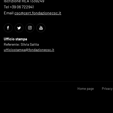
Iscrizione REA 1339249
Tel +39 06 722941
Email
csc@cert.fondazionecsc.it
Ufficio stampa
Referente: Silvia Saitta
ufficiostampa@fondazionecsc.it
Home page
Privacy