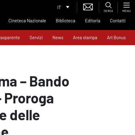
IT
CERCA
MENU
Cineteca Nazionale
Biblioteca
Editoria
Contatti
rasparente
Servizi
News
Area stampa
Art Bonus
ema – Bando
– Proroga
e delle
ne