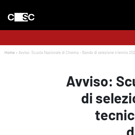
Home
> Avviso: Scuola Nazionale di Cinema – Bando di selezione triennio 20
Avviso: Sc
di selez
tecnic
d