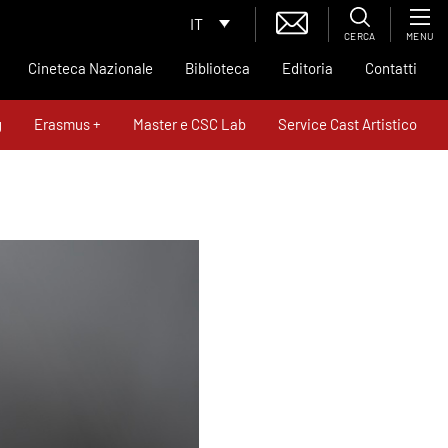
IT
CERCA
MENU
Cineteca Nazionale
Biblioteca
Editoria
Contatti
g
Erasmus +
Master e CSC Lab
Service Cast Artistico
News
Contatti