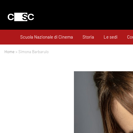
Scuola Nazionale di Cinema
Storia
Le sedi
Cor
Home
> Simona Barbarulo