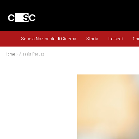
Scuola Nazionale di Cinema
Storia
Le sedi
Cor
Home
> Alessia Peruzzi