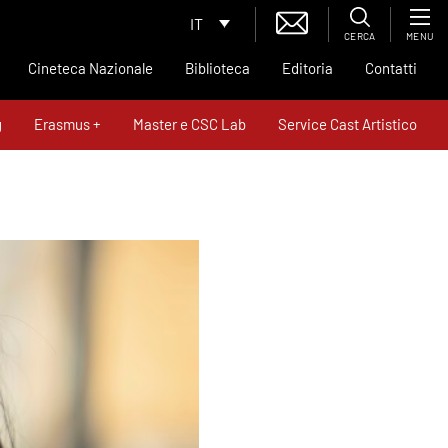
IT
CERCA
MENU
Cineteca Nazionale
Biblioteca
Editoria
Contatti
g
Erasmus +
Master e CSC Lab
Service Cast Artistico
News
Contatti