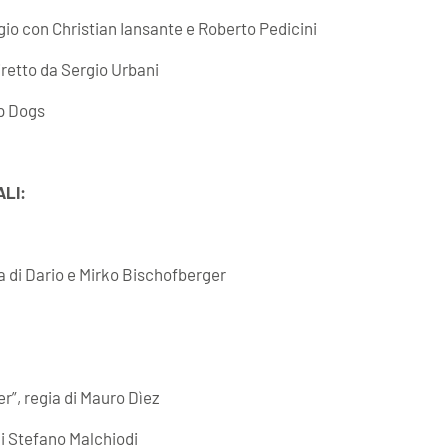
io con Christian Iansante e Roberto Pedicini
iretto da Sergio Urbani
p Dogs
LI:
a di Dario e Mirko Bischofberger
”, regia di Mauro Dìez
di Stefano Malchiodi