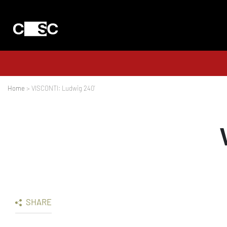
Home
> VISCONTI: Ludwig 240’
SHARE