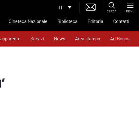
IT
CERCA
MENU
Cineteca Nazionale
Biblioteca
Editoria
Contatti
rasparente
Servizi
News
Area stampa
Art Bonus
’