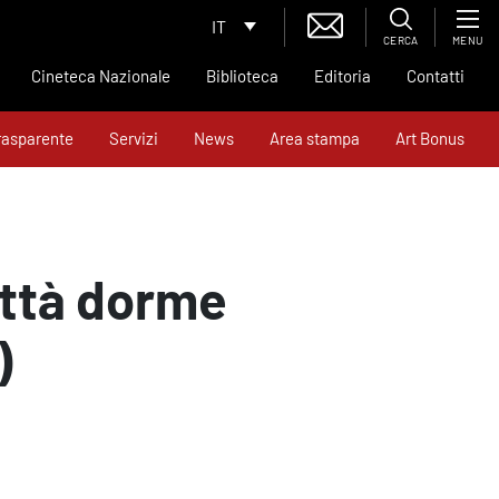
IT
CERCA
MENU
Cineteca Nazionale
Biblioteca
Editoria
Contatti
rasparente
Servizi
News
Area stampa
Art Bonus
ittà dorme
)