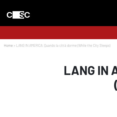
Home
> LANG IN AMERICA: Quando la città dorme (While the City Sleeps)
LANG IN A