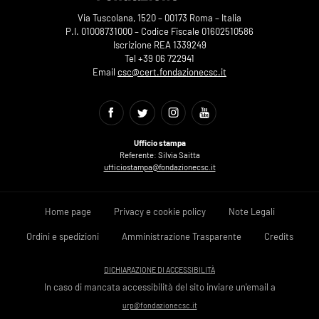
Via Tuscolana, 1520 – 00173 Roma – Italia
P.I. 01008731000 – Codice Fiscale 01602510586
Iscrizione REA 1339249
Tel +39 06 722941
Email
csc@cert.fondazionecsc.it
Ufficio stampa
Referente: Silvia Saitta
ufficiostampa@fondazionecsc.it
Home page
Privacy e cookie policy
Note Legali
Ordini e spedizioni
Amministrazione Trasparente
Credits
DICHIARAZIONE DI ACCESSIBILITÀ
In caso di mancata accessibilità del sito inviare un'email a
urp@fondazionecsc.it