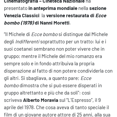
Cinematografia – Cineteca Nazionale
ha
presentato
in anteprima mondiale
nella
sezione
Venezia Classici
la
versione restaurata di
Ecce
bombo
(1978)
di Nanni Moretti
.
“Il Michele di
Ecce bombo
si distingue dal Michele
degli
Indifferenti
so­prattutto per un tratto: lui e i
suoi coetanei sembrano non poter vivere che in
gruppo; men­tre il Michele del mio romanzo era
sempre solo e in fondo attribuiva la propria
disperazione al fatto di non potere condividerla con
gli altri. Si sbagliava, a quanto pare;
Ecce
bombo
dimostra che si può essere disperati in
gruppo altrettanto e più che da soli”: così
scriveva
Alberto Moravia
sul “L’Espresso”, il 9
aprile del 1978. Che cosa aveva di tanto speciale il
film di un giovane autore attore di 25 anni, alla sua