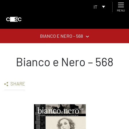
IT
MENU
BIANCO E NERO – 568
Bianco e Nero – 568
SHARE