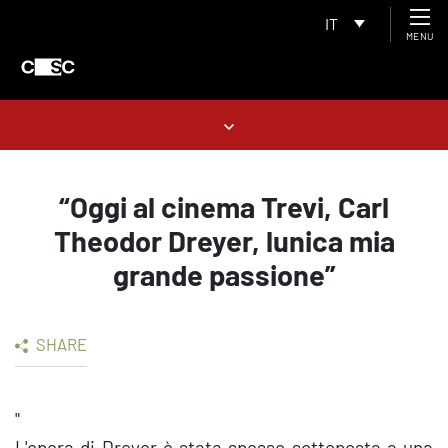
IT
MENU
“Oggi al cinema Trevi, Carl
Theodor Dreyer, lunica mia
grande passione”
SHARE
"
L'opera di Dreyer è stata spesso sottoposta a una