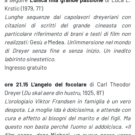
Krstic (1979, 71')
Lunghe sequenze dai capolavori dreyeriani con
citazioni di scritti del grande cineasta con
particolare riferimento di brani e testi di film non
realizzati:
Gesù
e
Medea
. Un'immersione nel mondo
di Dreyer senza fine e senza inizio. Un inedito
labirinto sinestetico.
Ingresso gratuito
ore 21.15 L'angelo del focolare
di Carl Theodor
Dreyer (
Du skal aere din hustru
, 1925, 81')
L'orologiaio Viktor Frandsen in famiglia è un vero
despota. La moglie Ida è dolcissima, e attende con
cura e affetto ai bisogni del marito e dei figli. Ma
questo non basta perché l'uomo si addolcisca. «Il
film segna, dopo
Michael
, un nuovo passo verso