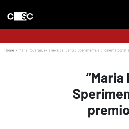
Home
> “Maria Roveran, ex allieva del Centro Sperimentale di cinematografia, 
“Maria 
Speriment
premio 