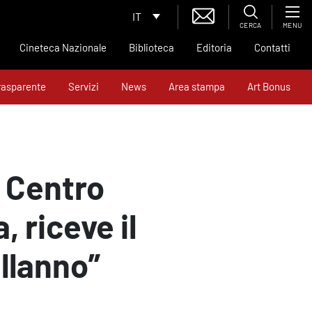
IT
CERCA
MENU
Cineteca Nazionale
Biblioteca
Editoria
Contatti
rasparente
Servizi
News
Area stampa
Art Bonus
l Centro
 riceve il
llanno”