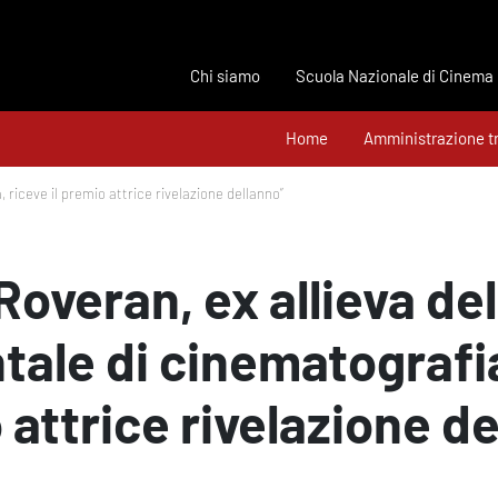
Chi siamo
Scuola Nazionale di Cinema
Home
Amministrazione t
riceve il premio attrice rivelazione dellanno”
Roveran, ex allieva de
ale di cinematografia,
attrice rivelazione de