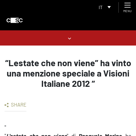
IT
MENU
“Lestate che non viene” ha vinto
una menzione speciale a Visioni
Italiane 2012 “
SHARE
"
"
L'estate che non viene
" di
Pasquale Marino
ha