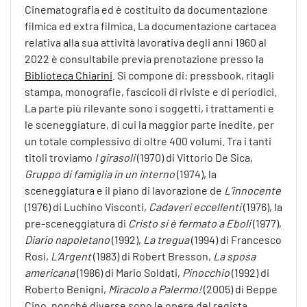
Cinematografia ed è costituito da documentazione
filmica ed extra filmica. La documentazione cartacea
relativa alla sua attività lavorativa degli anni 1960 al
2022 è consultabile previa prenotazione presso la
Biblioteca Chiarini
. Si compone di: pressbook, ritagli
stampa, monografie, fascicoli di riviste e di periodici.
La parte più rilevante sono i soggetti, i trattamenti e
le sceneggiature, di cui la maggior parte inedite, per
un totale complessivo di oltre 400 volumi. Tra i tanti
titoli troviamo
I girasoli
(1970) di Vittorio De Sica,
Gruppo di famiglia in un interno
(1974), la
sceneggiatura e il piano di lavorazione de
L’innocente
(1976) di Luchino Visconti,
Cadaveri eccellenti
(1976), la
pre-sceneggiatura di
Cristo si è fermato a Eboli
(1977),
Diario napoletano
(1992),
La tregua
(1994) di Francesco
Rosi,
L’Argent
(1983) di Robert Bresson,
La sposa
americana
(1986) di Mario Soldati,
Pinocchio
(1992) di
Roberto Benigni,
Miracolo a Palermo!
(2005) di Beppe
Cino, nonché diverse sono le opere del regista