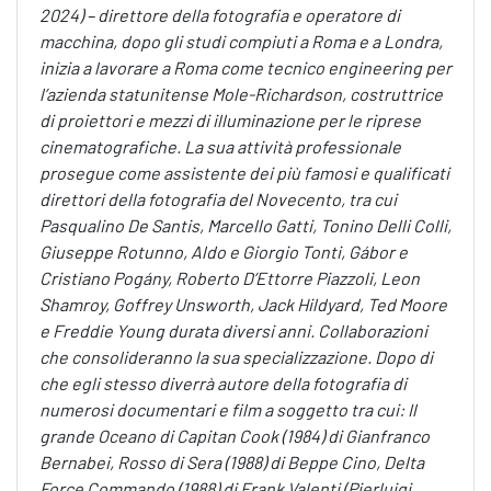
2024) – direttore della fotografia e operatore di
macchina, dopo gli studi compiuti a Roma e a Londra,
inizia a lavorare a Roma come tecnico engineering per
l’azienda statunitense Mole-Richardson, costruttrice
di proiettori e mezzi di illuminazione per le riprese
cinematografiche. La sua attività professionale
prosegue come assistente dei più famosi e qualificati
direttori della fotografia del Novecento, tra cui
Pasqualino De Santis, Marcello Gatti, Tonino Delli Colli,
Giuseppe Rotunno, Aldo e Giorgio Tonti, Gábor e
Cristiano Pogány, Roberto D’Ettorre Piazzoli, Leon
Shamroy, Goffrey Unsworth, Jack Hildyard, Ted Moore
e Freddie Young durata diversi anni. Collaborazioni
che consolideranno la sua specializzazione. Dopo di
che egli stesso diverrà autore della fotografia di
numerosi documentari e film a soggetto tra cui: Il
grande Oceano di Capitan Cook (1984) di Gianfranco
Bernabei, Rosso di Sera (1988) di Beppe Cino, Delta
Force Commando (1988) di Frank Valenti (Pierluigi