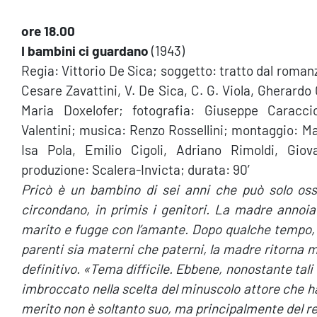
ore 18.00
I bambini ci guardano
(1943)
Regia: Vittorio De Sica; soggetto: tratto dal roma
Cesare Zavattini, V. De Sica, C. G. Viola, Gherardo
Maria Doxelofer; fotografia: Giuseppe Caraccio
Valentini; musica: Renzo Rossellini; montaggio: Ma
Isa Pola, Emilio Cigoli, Adriano Rimoldi, Giova
produzione: Scalera-Invicta; durata: 90′
Pricò è un bambino di sei anni che può solo osse
circondano, in primis i genitori. La madre annoiata
marito e fugge con l’amante. Dopo qualche tempo, d
parenti sia materni che paterni, la madre ritorna 
definitivo. «Tema difficile. Ebbene, nonostante tali 
imbroccato nella scelta del minuscolo attore che ha
merito non è soltanto suo, ma principalmente del re