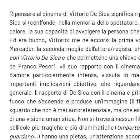
Ripensare al cinema di Vittorio De Sica significa ri
Sica si (con)fonde, nella memoria dello spettatore,
calore, la sua capacità di avvolgere la persona che
Ed era buono, Vittorio: me ne accorsi la prima vo
Mercader, la seconda moglie dell’attore/regista, ch
con Vittorio De Sica
e che permetteno una chiave di 
da Franco Pecori: «Il suo rapporto con il cinema
d’amore particolarmente intensa, vissuta in ma
importanti implicazioni obiettive, che riguarda
generale. Il rapporto di De Sica con il cinema è pr
fuoco che s’accende e produce un’immagine (il fi
sguardo che non è mai autoreferenziale, ma che esc
di una visione umanistica. Non si troverà nessun fi
pellicole più tragiche e più drammatiche (
Umberto
guardano
…) hanno una pietas, un’attenzione acco