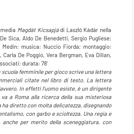
ommedia
Magdát Kicsapjá
di Laszló Kádár nella
 De Sica, Aldo De Benedetti, Sergio Pugliese;
ne Medin; musica: Nuccio Fiorda; montaggio:
la, Carla De Poggio, Vera Bergman, Eva Dilian,
Associati; durata: 78′
scuola femminile per gioco scrive una lettera
merciali citate nel libro di testo. La lettera
avvero. In effetti l’uomo esiste, è un dirigente
ra va a Roma alla ricerca della sua misteriosa
ica ha diretto con molta delicatezza, disegnando
mentalismo, con garbo e scioltezza. Una regia e
a, anche per merito della sceneggiatura, con