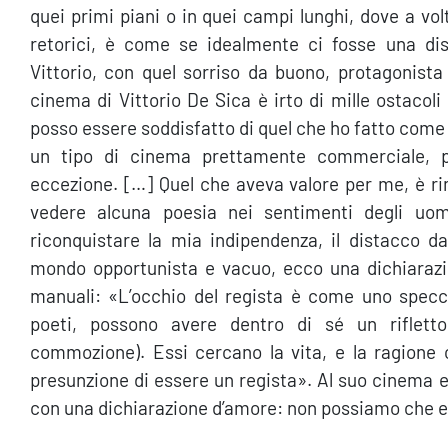
quei primi piani o in quei campi lunghi, dove a volt
retorici, è come se idealmente ci fosse una diss
Vittorio, con quel sorriso da buono, protagonist
cinema di Vittorio De Sica è irto di mille ostaco
posso essere soddisfatto di quel che ho fatto come 
un tipo di cinema prettamente commerciale, priv
eccezione. […] Quel che aveva valore per me, è ri
vedere alcuna poesia nei sentimenti degli uomi
riconquistare la mia indipendenza, il distacco da
mondo opportunista e vacuo, ecco una dichiarazio
manuali: «L’occhio del regista è come uno specchi
poeti, possono avere dentro di sé un riflettor
commozione). Essi cercano la vita, e la ragione 
presunzione di essere un regista». Al suo cinema 
con una dichiarazione d’amore: non possiamo che 