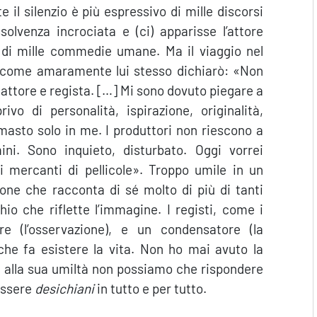
e il silenzio è più espressivo di mille discorsi
olvenza incrociata e (ci) apparisse l’attore
a di mille commedie umane. Ma il viaggio nel
li come amaramente lui stesso dichiarò: «Non
attore e regista. […] Mi sono dovuto piegare a
o di personalità, ispirazione, originalità,
masto solo in me. I produttori non riescono a
ni. Sono inquieto, disturbato. Oggi vorrei
i mercanti di pellicole». Troppo umile in un
ne che racconta di sé molto di più di tanti
o che riflette l’immagine. I registi, come i
e (l’osservazione), e un condensatore (la
che fa esistere la vita. Non ho mai avuto la
e alla sua umiltà non possiamo che rispondere
essere
desichiani
in tutto e per tutto.