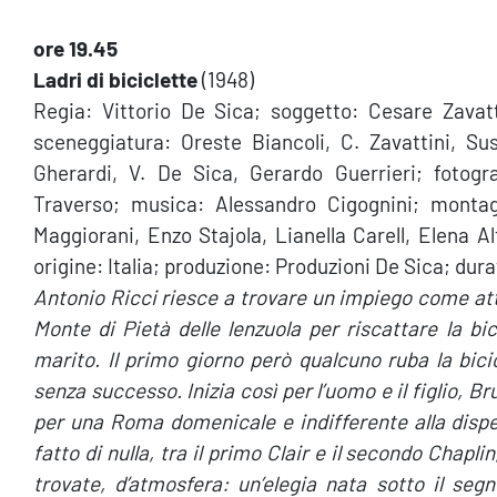
ore 19.45
Ladri di biciclette
(1948)
Regia: Vittorio De Sica; soggetto: Cesare Zavat
sceneggiatura: Oreste Biancoli, C. Zavattini, S
Gherardi, V. De Sica, Gerardo Guerrieri; fotogr
Traverso; musica: Alessandro Cigognini; monta
Maggiorani, Enzo Stajola, Lianella Carell, Elena A
origine: Italia; produzione: Produzioni De Sica; dura
Antonio Ricci
riesce a trovare un impiego come att
Monte di Pietà delle lenzuola per riscattare la bi
marito. Il primo giorno però qualcuno ruba la bici
senza successo. Inizia così per l’uomo e il figlio, B
per una Roma domenicale e indifferente alla dispe
fatto di nulla, tra il primo Clair e il secondo Chapl
trovate, d’atmosfera: un’elegia nata sotto il segn