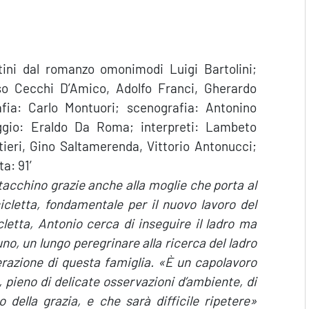
tini dal romanzo omonimodi Luigi Bartolini;
uso Cecchi D’Amico, Adolfo Franci, Gherardo
afia: Carlo Montuori; scenografia: Antonino
ggio: Eraldo Da Roma; interpreti: Lambeto
ltieri, Gino Saltamerenda, Vittorio Antonucci;
ta: 91′
acchino grazie anche alla moglie che porta al
cicletta, fondamentale per il nuovo lavoro del
cletta, Antonio cerca di inseguire il ladro ma
runo, un lungo peregrinare alla ricerca del ladro
razione di questa famiglia. «È un capolavoro
in, pieno di delicate osservazioni d’ambiente, di
o della grazia, e che sarà difficile ripetere»