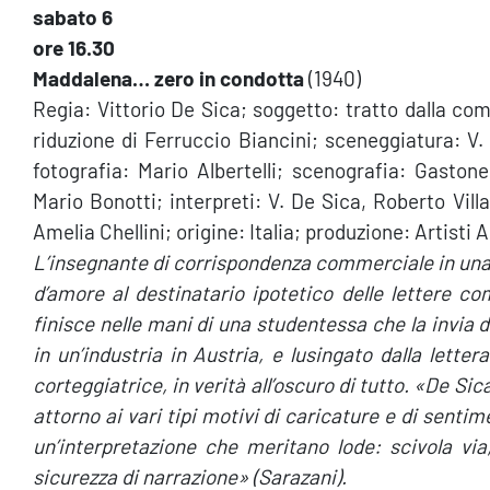
sabato 6
ore 16.30
Maddalena… zero in condotta
(1940)
Regia: Vittorio De Sica; soggetto: tratto dalla c
riduzione di Ferruccio Biancini; sceneggiatura: V.
fotografia: Mario Albertelli; scenografia: Gasto
Mario Bonotti; interpreti: V. De Sica, Roberto Vil
Amelia Chellini; origine: Italia; produzione: Artisti 
L’insegnante di corrispondenza commerciale in una 
d’amore al destinatario ipotetico delle lettere com
finisce nelle mani di una studentessa che la invia d
in un’industria in Austria, e lusingato dalla lette
corteggiatrice, in verità all’oscuro di tutto. «De S
attorno ai vari tipi motivi di caricature e di senti
un’interpretazione che meritano lode: scivola vi
sicurezza di narrazione» (Sarazani).