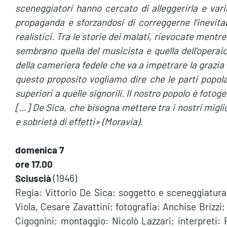
sceneggiatori hanno cercato di alleggerirla e varia
propaganda e sforzandosi di correggerne l’inevitabi
realistici. Tra le storie dei malati, rievocate mentre i
sembrano quella del musicista e quella dell’operaio
della cameriera fedele che va a impetrare la grazia 
questo proposito vogliamo dire che le parti popol
superiori a quelle signorili. Il nostro popolo è foto
[…] De Sica, che bisogna mettere tra i nostri miglio
e sobrietà di effetti» (Moravia).
domenica 7
ore 17.00
Sciuscià
(1946)
Regia: Vittorio De Sica; soggetto e sceneggiatura
Viola, Cesare Zavattini; fotografia: Anchise Brizzi
Cigognini; montaggio: Nicolò Lazzari; interpreti: 