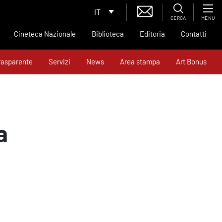
IT
CERCA
MENU
Cineteca Nazionale
Biblioteca
Editoria
Contatti
rasparente
Servizi
News
Area stampa
Art Bonus
a