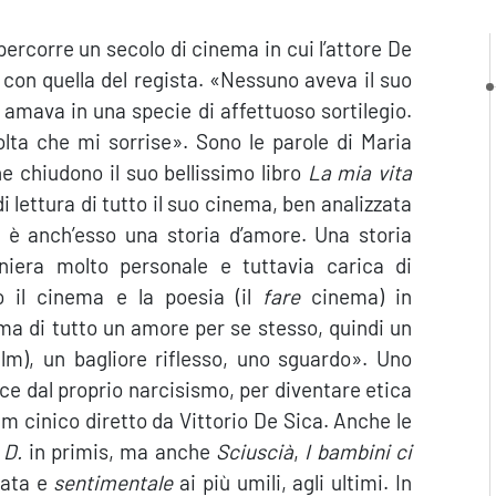
percorre un secolo di cinema in cui l’attore De
 con quella del regista. «Nessuno aveva il suo
 amava in una specie di affettuoso sortilegio.
lta che mi sorrise». Sono le parole di Maria
e chiudono il suo bellissimo libro
La mia vita
lettura di tutto il suo cinema, ben analizzata
 è anch’esso una storia d’amore. Una storia
niera molto personale e tuttavia carica di
no il cinema e la poesia (il
fare
cinema) in
ima di tutto un amore per se stesso, quindi un
lm), un bagliore riflesso, uno sguardo». Uno
e dal proprio narcisismo, per diventare etica
lm cinico diretto da Vittorio De Sica. Anche le
 D.
in primis, ma anche
Sciuscià
,
I bambini ci
rata e
sentimentale
ai più umili, agli ultimi. In