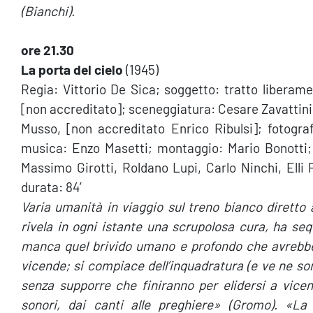
(Bianchi).
ore 21.30
La porta del cielo
(1945)
Regia: Vittorio De Sica; soggetto: tratto libera
[non accreditato]; sceneggiatura: Cesare Zavattini,
Musso, [non accreditato Enrico Ribulsi]; fotograf
musica: Enzo Masetti; montaggio: Mario Bonotti; i
Massimo Girotti, Roldano Lupi, Carlo Ninchi, Elli P
durata: 84′
Varia umanità in viaggio sul treno bianco diretto 
rivela in ogni istante una scrupolosa cura, ha seq
manca quel brivido umano e profondo che avrebbe 
vicende; si compiace dell’inquadratura (e ve ne sono
senza supporre che finiranno per elidersi a vicen
sonori, dai canti alle preghiere» (Gromo). «La