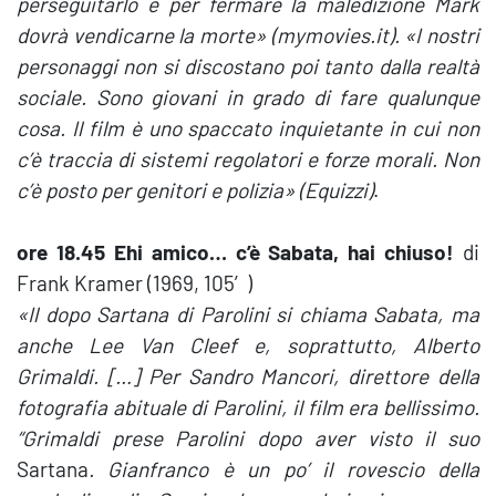
perseguitarlo e per fermare la maledizione Mark
dovrà vendicarne la morte
» (mymovies.it)
.
«
I nostri
personaggi non si discostano poi tanto dalla realtà
sociale. Sono giovani in grado di fare qualunque
cosa. Il film è uno spaccato inquietante in cui non
c’è traccia di sistemi regolatori e forze morali. Non
c’è posto per genitori e polizia
» (Equizzi)
.
ore 18.45
Ehi amico… c’è Sabata, hai chiuso!
di
Frank Kramer (1969, 105′)
«Il dopo Sartana di Parolini si chiama Sabata, ma
anche Lee Van Cleef e, soprattutto, Alberto
Grimaldi. […] Per Sandro Mancori, direttore della
fotografia abituale di Parolini, il film era bellissimo.
“Grimaldi prese Parolini dopo aver visto il suo
Sartana
. Gianfranco è un po’ il rovescio della