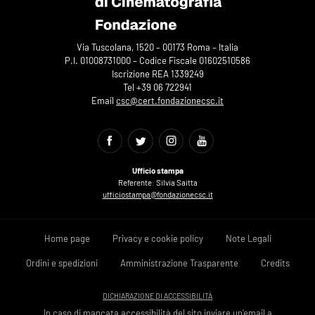
Via Tuscolana, 1520 – 00173 Roma – Italia
P.I. 01008731000 – Codice Fiscale 01602510586
Iscrizione REA 1339249
Tel +39 06 722941
Email
csc@cert.fondazionecsc.it
Ufficio stampa
Referente: Silvia Saitta
ufficiostampa@fondazionecsc.it
Home page
Privacy e cookie policy
Note Legali
Ordini e spedizioni
Amministrazione Trasparente
Credits
DICHIARAZIONE DI ACCESSIBILITÀ
In caso di mancata accessibilità del sito inviare un'email a