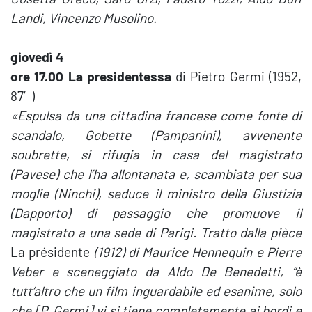
Landi, Vincenzo Musolino.
giovedì 4
ore 17.00 La presidentessa
di Pietro Germi (1952,
87′)
«
Espulsa da una cittadina francese come fonte di
scandalo, Gobette (Pampanini), avvenente
soubrette, si rifugia in casa del magistrato
(Pavese) che l’ha allontanata e, scambiata per sua
moglie (Ninchi), seduce il ministro della Giustizia
(Dapporto) di passaggio che promuove il
magistrato a una sede di Parigi. Tratto dalla pièce
La présidente
(1912) di Maurice Hennequin e Pierre
Veber e sceneggiato da Aldo De Benedetti, “è
tutt’altro che un film inguardabile ed esanime, solo
che [P. Germi] vi si tiene completamente ai bordi e