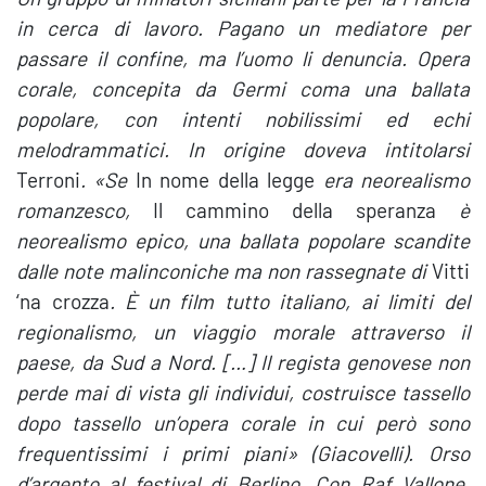
in cerca di lavoro. Pagano un mediatore per
passare il confine, ma l’uomo li denuncia. Opera
corale, concepita da Germi coma una ballata
popolare, con intenti nobilissimi ed echi
melodrammatici. In origine doveva intitolarsi
Terroni
. «Se
In nome della legge
era neorealismo
romanzesco,
Il cammino della speranza
è
neorealismo epico, una ballata popolare scandite
dalle note malinconiche ma non rassegnate di
Vitti
‘na crozza
. È un film tutto italiano, ai limiti del
regionalismo, un viaggio morale attraverso il
paese, da Sud a Nord. […] Il regista genovese non
perde mai di vista gli individui, costruisce tassello
dopo tassello un’opera corale in cui però sono
frequentissimi i primi piani» (Giacovelli). Orso
d’argento al festival di Berlino.
Con Raf Vallone,