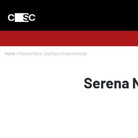
Home
> Serena Nono, unartista rinascimentale
Serena N