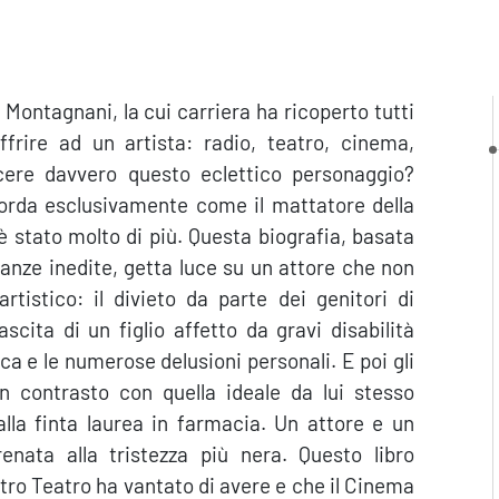
 Montagnani, la cui carriera ha ricoperto tutti
frire ad un artista: radio, teatro, cinema,
cere davvero questo eclettico personaggio?
icorda esclusivamente come il mattatore della
 stato molto di più. Questa biografia, basata
ianze inedite, getta luce su un attore che non
tistico: il divieto da parte dei genitori di
cita di un figlio affetto da gravi disabilità
tica e le numerose delusioni personali. E poi gli
 in contrasto con quella ideale da lui stesso
lla finta laurea in farmacia. Un attore e un
nata alla tristezza più nera. Questo libro
stro Teatro ha vantato di avere e che il Cinema