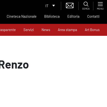
IT
CERCA
MENU
Cineteca Nazionale
Biblioteca
Editoria
Contatti
rasparente
Servizi
News
Area stampa
Art Bonus
“Renzo