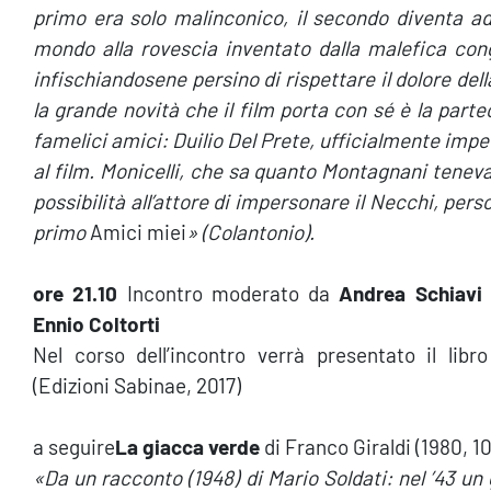
primo era solo malinconico, il secondo diventa add
mondo alla rovescia inventato dalla malefica cong
infischiandosene persino di rispettare il dolore del
la grande novità che il film porta con sé è la par
famelici amici: Duilio Del Prete, ufficialmente imp
al film. Monicelli, che sa quanto Montagnani teneva 
possibilità all’attore di impersonare il Necchi, per
primo
Amici miei
» (Colantonio).
ore 21.10
Incontro moderato da
Andrea Schiavi
Ennio Coltorti
Nel corso dell’incontro verrà presentato il li
(Edizioni Sabinae, 2017)
a seguire
La giacca verde
di Franco Giraldi (1980, 1
«Da un racconto (1948) di Mario Soldati: nel ’43 un 