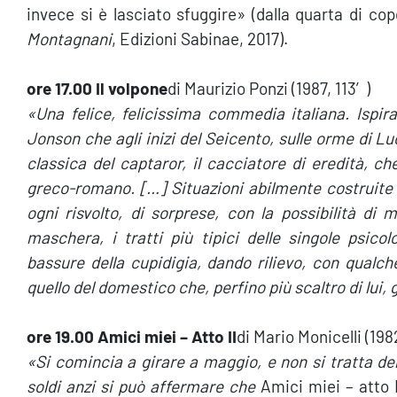
invece si è lasciato sfuggire» (dalla quarta di co
Montagnani
, Edizioni Sabinae, 2017).
ore 17.00 Il volpone
di Maurizio Ponzi (1987, 113′)
«Una felice, felicissima commedia italiana. Ispi
Jonson che agli inizi del Seicento, sulle orme di Lu
classica del captaror, il cacciatore di eredità, c
greco-romano. […] Situazioni abilmente costruite e
ogni risvolto, di sorprese, con la possibilità di m
maschera, i tratti più tipici delle singole psic
bassure della cupidigia, dando rilievo, con qualch
quello del domestico che, perfino più scaltro di lui, 
ore 19.00 Amici miei – Atto II
di Mario Monicelli (198
«Si comincia a girare a maggio, e non si tratta del
soldi anzi si può affermare che
Amici miei – atto 