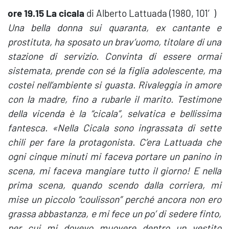
ore 19.15 La cicala
di Alberto Lattuada (1980, 101′)
Una bella donna sui quaranta, ex cantante e
prostituta, ha sposato un brav’uomo, titolare di una
stazione di servizio. Convinta di essere ormai
sistemata, prende con sé la figlia adolescente, ma
costei nell’ambiente si guasta. Rivaleggia in amore
con la madre, fino a rubarle il marito. Testimone
della vicenda è la “cicala”, selvatica e bellissima
fantesca. «Nella Cicala sono ingrassata di sette
chili per fare la protagonista. C’era Lattuada che
ogni cinque minuti mi faceva portare un panino in
scena, mi faceva mangiare tutto il giorno! E nella
prima scena, quando scendo dalla corriera, mi
mise un piccolo “coulisson” perché ancora non ero
grassa abbastanza, e mi fece un po’ di sedere finto,
per cui mi dovevo muovere dentro un vestito