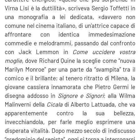
Virna Lisi è la duttilità», scriveva Sergio Toffetti in
una monografia a lei dedicata, «davvero non
comune nel cinema italiano, di un’attrice capace di
affrontare con identica immedesimazione
commedie e melodrammi, passando dal confronto
con Jack Lemmon in
Come uccidere vostra
moglie
, dove Richard Quine la sceglie come “nuova
Marilyn Monroe” per una parte da “svampita” tra il
comico e il brillante; al tenero ritratto di Milena, la
giovane cassiera innamorata che Pietro Germi le
disegna addosso in
Signore e Signori
; alla Wilma
Malinverni della
Cicala
di Alberto Lattuada, che va
apparentemente contro la sua bellezza,
invecchiandola, per farle meglio esprimere una
disperata vitalità. Dopo mezzo secolo di indiscusso
“predominio del regista”, oggi si torna a interrogarsi