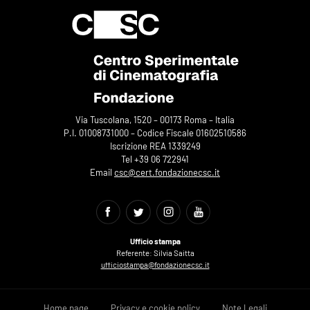
Via Tuscolana, 1520 – 00173 Roma – Italia
P.I. 01008731000 – Codice Fiscale 01602510586
Iscrizione REA 1339249
Tel +39 06 722941
Email
csc@cert.fondazionecsc.it
Ufficio stampa
Referente: Silvia Saitta
ufficiostampa@fondazionecsc.it
Home page
Privacy e cookie policy
Note Legali