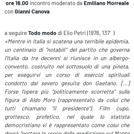
ore 18.00
incontro moderato da
Emiliano Morreale
con
Gianni Canova
a seguire
Todo modo
di Elio Petri (1976, 137′)
«Mentre in Italia si scatena una terribile epidemia,
un centinaio di “notabili” del partito che governa
l’Italia da tre decenni si riunisce in un albergo-
convento, costruito nel sottosuolo di una pineta,
per eseguirvi un corso di esercizi spirituali
condotto dal severo gesuita don Gaetano. […]
Forse l’opera più “politicamente scorretta” sulla
figura di Aldo Moro (rappresentato da colui che
tutti chiamano “il presidente”). Film cupo,
grottesco, profetico, nel quale lo statista
democristiano vi è rappresentato come colui che
dovrà “portare la croce della mediazione sul Monte