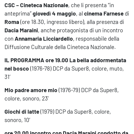
CSC – Cineteca Nazionale
, che li presenta “in
anteprima”
giovedì 4 maggio
, al
cinema Farnese
di
Roma
(ore 18.30, ingresso libero), alla presenza di
Dacia Maraini
, anche protagonista di un incontro
con
Annamaria Licciardello
, responsabile della
Diffusione Culturale della Cineteca Nazionale.
IL PROGRAMMA
ore 19.00
La bella addormentata
nel bosco
(1976-78) DCP da Super8, colore, muto,
31’
Mio padre amore mio
(1976-79) DCP da Super8,
colore, sonoro, 23’
Giochi di latte
(1979) DCP da Super8, colore,
sonoro, 10’
ore 20.00
incontro con Dacia Maraini condotto da