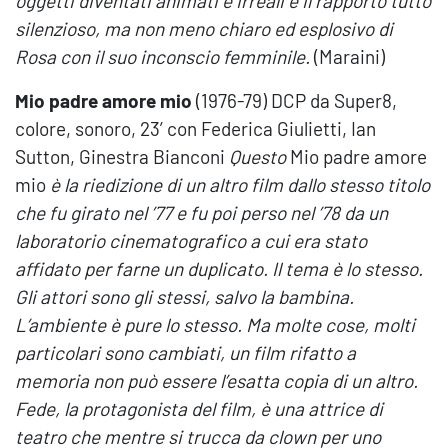
oggetti diventati animati e irreali e il rapporto tutto
silenzioso, ma non meno chiaro ed esplosivo di
Rosa con il suo inconscio femminile.
(Maraini)
Mio padre amore mio
(1976-79) DCP da Super8,
colore, sonoro, 23’ con Federica Giulietti, Ian
Sutton, Ginestra Bianconi
Questo
Mio padre amore
mio
è la riedizione di un altro film dallo stesso titolo
che fu girato nel ’77 e fu poi perso nel ’78 da un
laboratorio cinematografico a cui era stato
affidato per farne un duplicato. Il tema è lo stesso.
Gli attori sono gli stessi, salvo la bambina.
L’ambiente è pure lo stesso. Ma molte cose, molti
particolari sono cambiati, un film rifatto a
memoria non può essere l’esatta copia di un altro.
Fede, la protagonista del film, è una attrice di
teatro che mentre si trucca da clown per uno