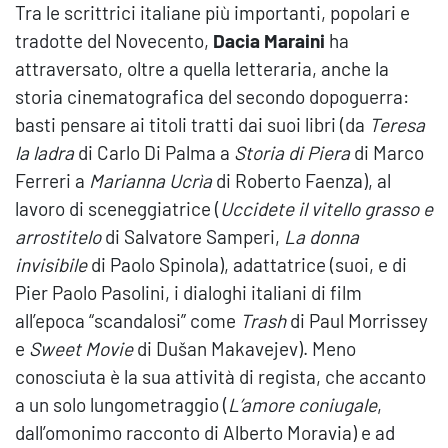
Tra le scrittrici italiane più importanti, popolari e
tradotte del Novecento,
Dacia Maraini
ha
attraversato, oltre a quella letteraria, anche la
storia cinematografica del secondo dopoguerra:
basti pensare ai titoli tratti dai suoi libri (da
Teresa
la ladra
di Carlo Di Palma a
Storia di Piera
di Marco
Ferreri a
Marianna Ucrìa
di Roberto Faenza), al
lavoro di sceneggiatrice (
Uccidete il vitello grasso e
arrostitelo
di Salvatore Samperi,
La donna
invisibile
di Paolo Spinola), adattatrice (suoi, e di
Pier Paolo Pasolini, i dialoghi italiani di film
all’epoca “scandalosi” come
Trash
di Paul Morrissey
e
Sweet Movie
di Dušan Makavejev). Meno
conosciuta è la sua attività di regista, che accanto
a un solo lungometraggio (
L’amore coniugale
,
dall’omonimo racconto di Alberto Moravia) e ad