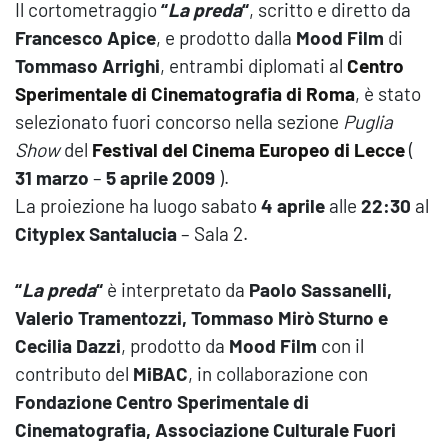
Il cortometraggio
“
La preda
“
, scritto e diretto da
Francesco Apice
,
e prodotto dalla
Mood Film
di
Tommaso Arrighi
, entrambi diplomati al
Centro
Sperimentale di Cinematografia di Roma
, è stato
selezionato fuori concorso nella sezione
Puglia
Show
del
Festival del Cinema Europeo di Lecce
(
31 marzo
–
5 aprile 2009
).
La proiezione ha luogo sabato
4 aprile
alle
22:30
al
Cityplex Santalucia
– Sala 2.
“
La preda
“
è interpretato da
Paolo Sassanelli,
Valerio Tramentozzi, Tommaso Mirò Sturno e
Cecilia Dazzi
, prodotto da
Mood Film
con il
contributo del
MiBAC
, in collaborazione con
Fondazione Centro Sperimentale di
Cinematografia, Associazione Culturale Fuori