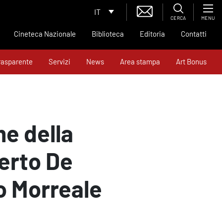
IT
CERCA
MENU
Cineteca Nazionale
Biblioteca
Editoria
Contatti
rasparente
Servizi
News
Area stampa
Art Bonus
me della
erto De
o Morreale