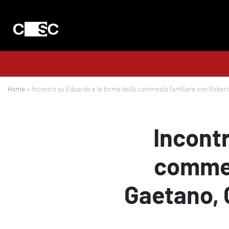
Home
> Incontro su Eduardo e le forme della commedia familiare con Robert
Incontr
commed
Gaetano, 