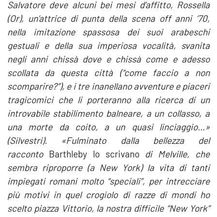
Salvatore deve alcuni bei mesi d’affitto, Rossella
(Or), un’attrice di punta della scena off anni ’70,
nella imitazione spassosa dei suoi arabeschi
gestuali e della sua imperiosa vocalità, svanita
negli anni chissà dove e chissà come e adesso
scollata da questa città (“come faccio a non
scomparire?”), e i tre inanellano avventure e piaceri
tragicomici che li porteranno alla ricerca di un
introvabile stabilimento balneare, a un collasso, a
una morte da coito, a un quasi linciaggio…»
(Silvestri). «Fulminato dalla bellezza del
racconto
Barthleby lo scrivano
di Melville, che
sembra riproporre (a New York) la vita di tanti
impiegati romani molto “speciali”, per intrecciare
più motivi in quel crogiolo di razze di mondi ho
scelto piazza Vittorio, la nostra difficile “New York”