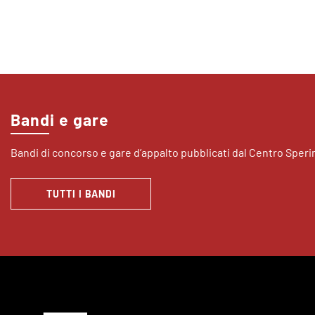
Bandi e gare
Bandi di concorso e gare d’appalto pubblicati dal Centro Sper
TUTTI I BANDI