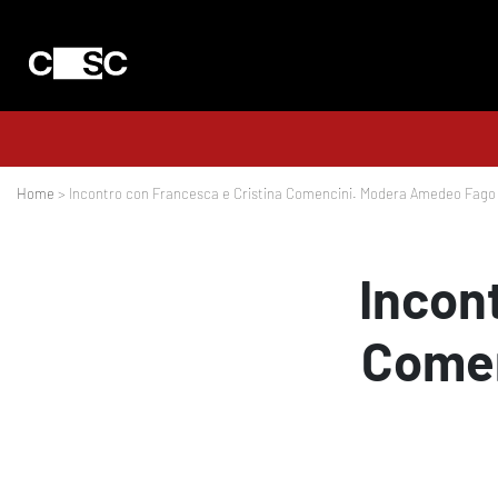
Home
> Incontro con Francesca e Cristina Comencini. Modera Amedeo Fago
Incon
Comen