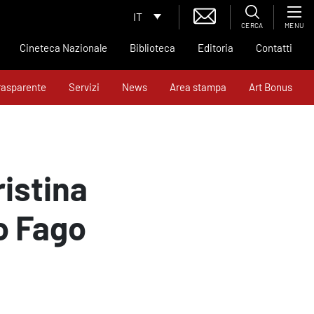
IT
CERCA
MENU
Cineteca Nazionale
Biblioteca
Editoria
Contatti
rasparente
Servizi
News
Area stampa
Art Bonus
istina
o Fago