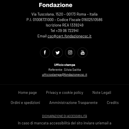
Via Tuscolana, 1520 – 00173 Roma – Italia
P.I. 01008731000 – Codice Fiscale 01602510586
Iscrizione REA 1339249
Tel +39 06 722941
Email
csc@cert.fondazionecsc.it
Ufficio stampa
Referente: Silvia Saitta
ufficiostampa@fondazionecsc.it
Home page
Privacy e cookie policy
Note Legali
Ordini e spedizioni
Amministrazione Trasparente
Credits
DICHIARAZIONE DI ACCESSIBILITÀ
In caso di mancata accessibilità del sito inviare un'email a