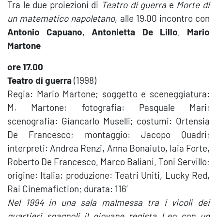
Tra le due proiezioni di
Teatro di guerra
e
Morte di
un matematico napoletano
, alle 19.00 incontro con
Antonio Capuano
,
Antonietta De Lillo
,
Mario
Martone
ore 17.00
Teatro di guerra
(1998)
Regia: Mario Martone; soggetto e sceneggiatura:
M. Martone; fotografia: Pasquale Mari;
scenografia: Giancarlo Muselli; costumi: Ortensia
De Francesco; montaggio: Jacopo Quadri;
interpreti: Andrea Renzi, Anna Bonaiuto, Iaia Forte,
Roberto De Francesco, Marco Baliani, Toni Servillo;
origine: Italia; produzione: Teatri Uniti, Lucky Red,
Rai Cinemafiction; durata: 116′
Nel 1994 in una sala malmessa tra i vicoli dei
quartieri spagnoli il giovane regista Leo con un