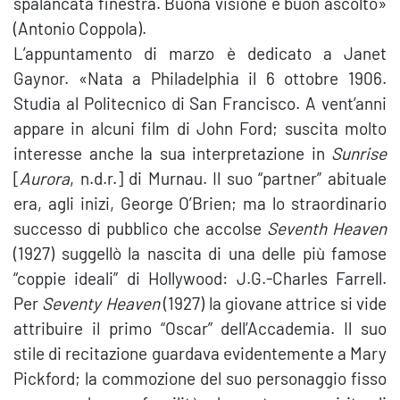
spalancata finestra. Buona visione e buon ascolto»
(Antonio Coppola).
L’appuntamento di marzo è dedicato a Janet
Gaynor. «Nata a Philadelphia il 6 ottobre 1906.
Studia al Politecnico di San Francisco. A vent’anni
appare in alcuni film di John Ford; suscita molto
interesse anche la sua interpretazione in
Sunrise
[
Aurora
, n.d.r.] di Murnau. Il suo “partner” abituale
era, agli inizi, George O’Brien; ma lo straordinario
successo di pubblico che accolse
Seventh Heaven
(1927) suggellò la nascita di una delle più famose
“coppie ideali” di Hollywood: J.G.-Charles Farrell.
Per
Seventy Heaven
(1927) la giovane attrice si vide
attribuire il primo “Oscar” dell’Accademia. Il suo
stile di recitazione guardava evidentemente a Mary
Pickford; la commozione del suo personaggio fisso