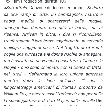
Fox Film Production; durata: 103′
«Sottotitolo:
Canzone di due esseri umani
. Sedotto
da una vamp di città, un campagnolo, marito e
padre, medita di sbarazzarsi della moglie,
annegandola durante una gita in barca, ma ci
ripensa. Arrivati in città, i due si riconciliano,
trasformando il loro breve soggiorno in un secondo
e allegro viaggio di nozze. Nel tragitto di ritorno li
coglie una burrasca e la donna rischia di annegare,
ma è salvata da un vecchio pescatore. L’Uomo e la
Moglie – così sono chiamati, con la Donna di Città,
nei titoli – riaffermano la loro unione amorosa
mentre s’alza la luce dell’alba. 1° dei 4
lungometraggi americani di Murnau, prodotto da
William Fox, è ancora assai “tedesco”: non per nulla
la sceneggiatura è di Carl Mayer, dalla novella
Die