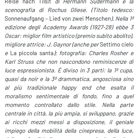
Reise nach Tilsit
di Hermann Sudermann e la
scenografia di Rochus Gliese. (Titolo tedesco:
Sonnenaufgang – Lied von zwei Menschen
). Nella 1ª
edizione degli Academy Awards (1927-28) ebbe 3
Oscar: miglior film artistico (premio subito abolito),
migliore attrice: J. Gaynor (anche per
Settimo cielo
e
La piccola santa
); fotografia: Charles Rosher e
Karl Struss che non nascondono reminiscenze di
luce espressionista. È diviso in 3 parti: la 1ª cupa,
quasi da noir e la 3ª drammatica, angosciosa sino
al più tradizionale happy end che esalta il
moralismo sentimentale di fondo, fino a quel
momento controllato dallo stile. Nella parte
centrale in città, la più ampia, si sviluppano, grazie
ai ricchi mezzi messi a disposizione, il geniale
impiego della mobilità della cinepresa, della luce,