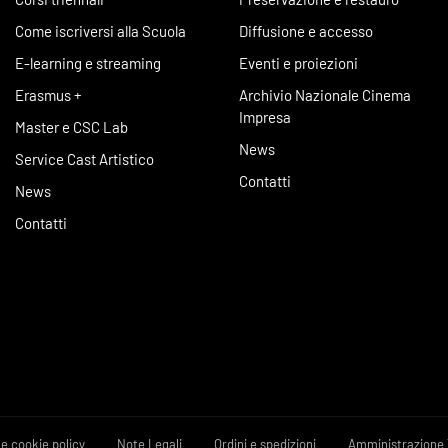
Come iscriversi alla Scuola
Diffusione e accesso
E-learning e streaming
Eventi e proiezioni
Erasmus +
Archivio Nazionale Cinema
Impresa
Master e CSC Lab
News
Service Cast Artistico
Contatti
News
Contatti
 e cookie policy
Note Legali
Ordini e spedizioni
Amministrazione 