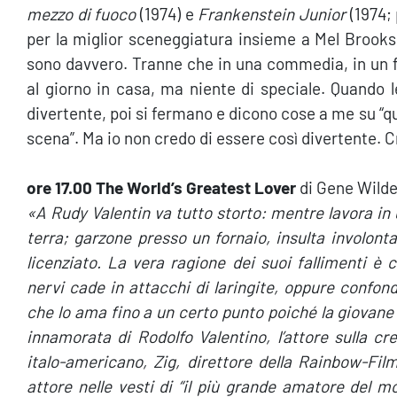
mezzo di fuoco
(1974) e
Frankenstein Junior
(1974; 
per la miglior sceneggiatura insieme a Mel Brooks)
sono davvero. Tranne che in una commedia, in un f
al giorno in casa, ma niente di speciale. Quando 
divertente, poi si fermano e dicono cose a me su “qua
scena”. Ma io non credo di essere così divertente. C
ore 17.00 The World’s Greatest Lover
di Gene Wilder
«
A Rudy Valentin va tutto storto: mentre lavora in 
terra; garzone presso un fornaio, insulta involonta
licenziato. La vera ragione dei suoi fallimenti è 
nervi cade in attacchi di laringite, oppure confon
che lo ama fino a un certo punto poiché la giovane
innamorata di Rodolfo Valentino, l’attore sulla cr
italo-americano, Zig, direttore della Rainbow-Fi
attore nelle vesti di “il più grande amatore del m