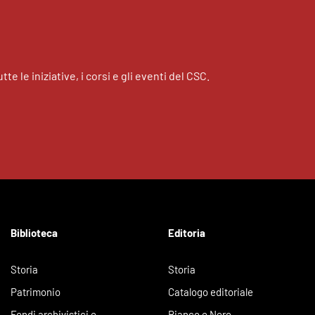
tte le iniziative, i corsi e gli eventi del CSC.
Biblioteca
Editoria
Storia
Storia
Patrimonio
Catalogo editoriale
Fondi archivistici e
Bianco e Nero