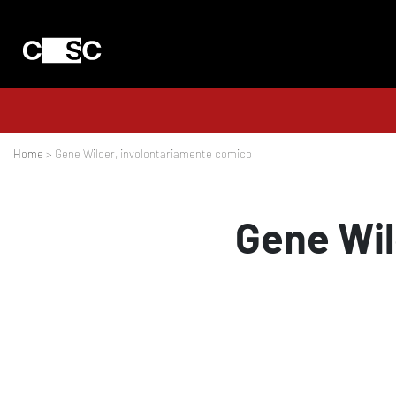
Home
> Gene Wilder, involontariamente comico
Gene Wil