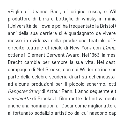
«Figlio di Jeanne Baer, di origine russa, e Wi
produttore di birra e bottiglie di whisky in mini
l’Università dell’Iowa e poi ha frequentato la Bristol
anni della sua carriera si è guadagnato da vive
messo in evidenza nella produzione teatrale of
circuito teatrale ufficiale di New York con
L’ama
ottiene il Clement Derwent Award. Nel 1963, la mes
Brecht cambia per sempre la sua vita. Nel cast 
compagna di Mel Brooks, con cui Wilder stringe un 
parte della celebre scuderia di artisti del cineas
ad alcune produzioni per il piccolo schermo, ott
Gangster Story
di Arthur Penn. L’anno seguente è t
vecchiette
di Brooks. Il film mette definitivamente
anche una nomination all’Oscar come miglior attore 
al fortunato sodalizio artistico da cui nascono 