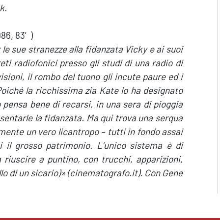
k.
986, 83′)
le sue stranezze alla fidanzata Vicky e ai suoi
eti radiofonici presso gli studi di una radio di
isioni, il rombo del tuono gli incute paure ed i
 Poiché la ricchissima zia Kate lo ha designato
pensa bene di recarsi, in una sera di pioggia
esentarle la fidanzata. Ma qui trova una serqua
ramente un vero licantropo – tutti in fondo assai
si il grosso patrimonio. L’unico sistema è di
iuscire a puntino, con trucchi, apparizioni,
llo di un sicario)» (cinematografo.it). Con Gene