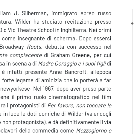
lliam J. Silberman, immigrato ebreo russo
atura, Wilder ha studiato recitazione presso
 Old Vic Theatre School in Inghilterra. Nei primi
re come insegnante di scherma. Dopo essersi
f-Broadway
Roots
, debutta con successo nel
nte compiacente
di Graham Greene, per cui
sa in scena a di
Madre Coraggio e i suoi figli
di
è infatti presente Anne Bancroft, all’epoca
forte legame di amicizia che lo porterà a far
ta newyorkese. Nel 1967, dopo aver preso parte
iene il primo ruolo cinematografico nel film
ra i protagonisti di
Per favore, non toccate le
 in luce le doti comiche di Wilder (valendogli
non protagonista), e dà definitivamente il via
capolavori della commedia come
Mezzogiorno e