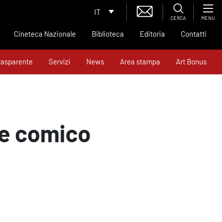
IT
CERCA
MENU
Cineteca Nazionale
Biblioteca
Editoria
Contatti
rasparente
Servizi
News
Area stampa
Art Bonus
te comico