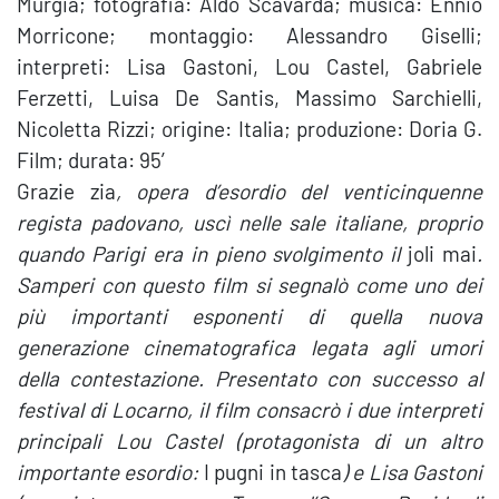
Murgia; fotografia: Aldo Scavarda; musica: Ennio
Morricone; montaggio: Alessandro Giselli;
interpreti: Lisa Gastoni, Lou Castel, Gabriele
Ferzetti, Luisa De Santis, Massimo Sarchielli,
Nicoletta Rizzi; origine: Italia; produzione: Doria G.
Film; durata: 95′
Grazie zia
, opera d’esordio del venticinquenne
regista padovano, uscì nelle sale italiane, proprio
quando Parigi era in pieno svolgimento il
joli mai
.
Samperi con questo film si segnalò come uno dei
più importanti esponenti di quella nuova
generazione cinematografica legata agli umori
della contestazione. Presentato con successo al
festival di Locarno, il film consacrò i due interpreti
principali Lou Castel (protagonista di un altro
importante esordio:
I pugni in tasca
) e Lisa Gastoni