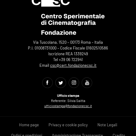
Via Tuscolana, 1520 – 00173 Roma – Italia
P.I. 01008731000 – Codice Fiscale 01602510586
Iscrizione REA 1339249
Tel +39 06 722941
Email
csc@cert.fondazionecsc.it
Ufficio stampa
Referente: Silvia Saitta
ufficiostampa@fondazionecsc.it
Home page
Privacy e cookie policy
Note Legali
Ordini e spedizioni
Amministrazione Trasparente
Credits