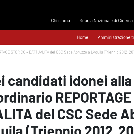
Chi siamo
Scuola Nazionale di Cinema
Home
Amministrazione t
TAGE STORICO – DATTUALITA del CSC Sede Abruzzo a L’Aquila (Triennio 2012  201
i candidati idonei all
 ordinario REPORTAGE
LITA del CSC Sede A
uila (Triennio 2012  20