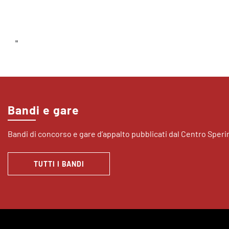
"
Bandi e gare
Bandi di concorso e gare d’appalto pubblicati dal Centro Sper
TUTTI I BANDI