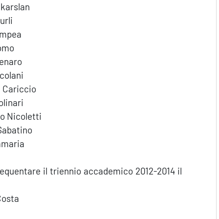
ekarslan
urli
ampea
uomo
enaro
colani
 Cariccio
linari
 Nicoletti
Sabatino
amaria
requentare il triennio accademico 2012-2014 il
Costa