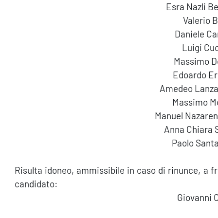
Esra Nazli B
Valerio B
Daniele C
Luigi C
Massimo D
Edoardo Er
Amedeo Lanza
Massimo Mo
Manuel Nazareno
Anna Chiara 
Paolo Sant
Risulta idoneo, ammissibile in caso di rinunce, a f
candidato:
Giovanni 