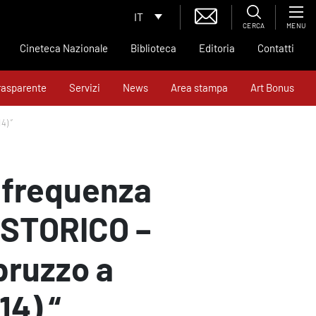
IT
CERCA
MENU
Cineteca Nazionale
Biblioteca
Editoria
Contatti
rasparente
Servizi
News
Area stampa
Art Bonus
4) “
a frequenza
 STORICO –
bruzzo a
14) “