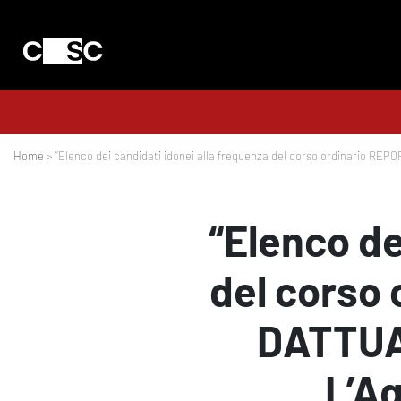
Home
> “Elenco dei candidati idonei alla frequenza del corso ordinario REPOR
“Elenco de
del corso
DATTUA
L’Aq