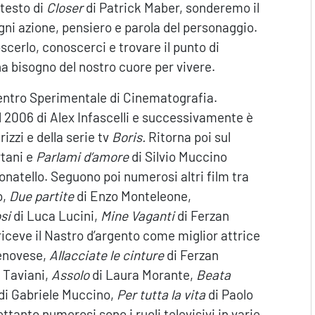
 testo di
Closer
di Patrick Maber, sonderemo il
gni azione, pensiero e parola del personaggio.
scerlo, conoscerci e trovare il punto di
a bisogno del nostro cuore per vivere.
tro Sperimentale di Cinematografia.
 2006 di Alex Infascelli e successivamente è
izzi e della serie tv
Boris.
Ritorna poi sul
tani e
Parlami d’amore
di Silvio Muccino
onatello. Seguono poi numerosi altri film tra
o,
Due partite
di Enzo Monteleone,
si
di Luca Lucini,
Mine Vaganti
di Ferzan
iceve il Nastro d’argento come miglior attrice
enovese,
Allacciate le cinture
di Ferzan
o Taviani,
Assolo
di Laura Morante,
Beata
di Gabriele Muccino,
Per tutta la vita
di Paolo
ttanto numerosi sono i ruoli televisivi in varie