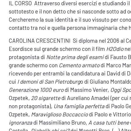
IL CORSO Attraverso diversi esercizi e studiando il
sottotesto e il non detto che si nasconde sotto ad o
Cercheremo la sua identità e il suo vissuto per cono
contatto tra noi e quella persona immaginaria che h
CAROLINA CRESCENTINI Si diploma nel 2006 al Cen
Esordisce sul grande schermo con il film
H2Odio
nel
protagonista di
Notte prima degli esami
di Fausto Br
grande schermo con
Cemento armato
di Marco Mar
ricevendo per entrambi la candidatura ai David di D
cui
I demoni di San Pietroburg
o di Giuliano Montald
Generazione 1000 euro
di Massimo Venier,
Oggi Spo
Ozpetek,
20 sigarette
di Aureliano Amadei (per cui r
non protagonista),
Una famiglia perfetta
di Paolo G
Ozpetek,
Maraviglioso Boccaccio
di Paolo e Vittori
ignoranza
di Massimiliano Bruno,
A casa tutti bene
Costella,
Diabolik chi sei?
dei Manetti Bros. (…) Altre