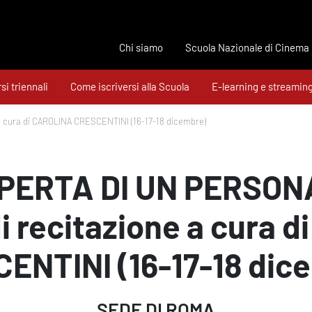
Chi siamo
Scuola Nazionale di Cinema
si triennali
Come iscriversi alla Scuola
E-learning e streamin
 cura di CAROLINA CRESCENTINI (16-17-18 dicembre)
ERTA DI UN PERSONA
di recitazione a cura 
ENTINI (16-17-18 dic
SEDE DI ROMA