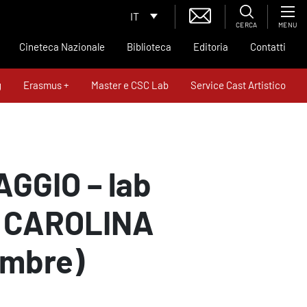
IT
CERCA
MENU
Cineteca Nazionale
Biblioteca
Editoria
Contatti
g
Erasmus +
Master e CSC Lab
Service Cast Artistico
News
Contatti
GGIO – lab
di CAROLINA
embre)