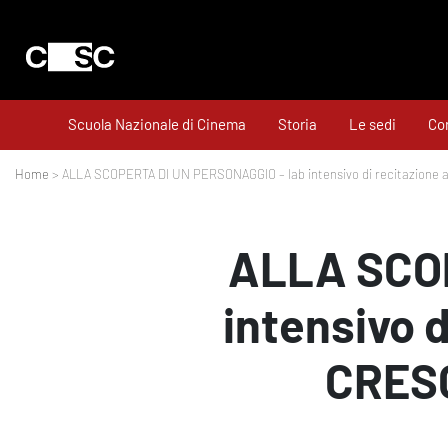
Scuola Nazionale di Cinema
Storia
Le sedi
Cor
Home
> ALLA SCOPERTA DI UN PERSONAGGIO – lab intensivo di recitazione a
ALLA SCOP
intensivo 
CRESC